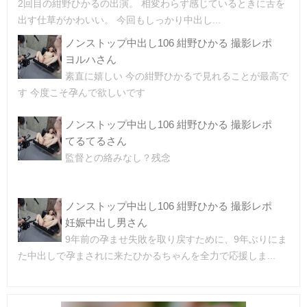
2回目の紺野ひかるの出演。 相変わらず感じているときに舌を
出す仕草がかわいい。 今回もしっかり中出し...
ノンストップ中出し106 紺野ひかる 撮影レポ
ヨルハさん
素直に嬉しい 今の紺野ひかるで見れることが最高で
す 今度こそ孕んで欲しいです
ノンストップ中出し106 紺野ひかる 撮影レポ
てるてるさん
監督との絡みなし？残念
ノンストップ中出し106 紺野ひかる 撮影レポ
妊娠中出し男さん
9年前の孕ませ失敗を取り戻すために、9年ぶりにま
た中出しで孕まされに来たひかるちゃんを全力で応援しま...