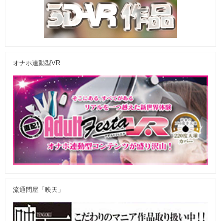
オナホ連動型VR
流通問屋「映天」