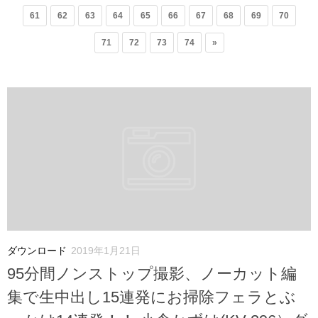
61
62
63
64
65
66
67
68
69
70
71
72
73
74
»
ダウンロード
2019年1月21日
95分間ノンストップ撮影、ノーカット編
集で生中出し15連発にお掃除フェラとぶ