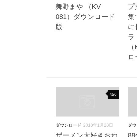
舞野まや （KV-
プ
081）ダウンロード
集
版
に
ラ
（
ロ
0
ダウンロード
2018年1月28日
ダウ
ザーメン大好きおね
8