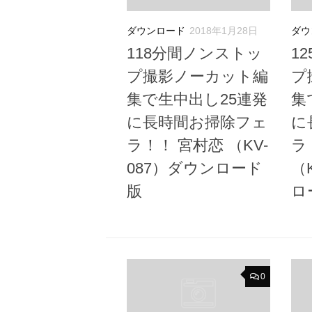
ダウンロード
2018年1月28日
ダウ
118分間ノンストッ
1
プ撮影ノーカット編
プ
集で生中出し25連発
集
に長時間お掃除フェ
に
ラ！！ 宮村恋 （KV-
ラ
087）ダウンロード
（
版
ロ
0