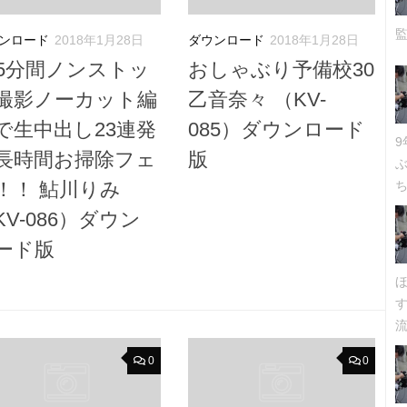
ンロード
2018年1月28日
ダウンロード
2018年1月28日
25分間ノンストッ
おしゃぶり予備校30
撮影ノーカット編
乙音奈々 （KV-
で生中出し23連発
085）ダウンロード
長時間お掃除フェ
版
！！ 鮎川りみ
ち
KV-086）ダウン
ード版
流
0
0