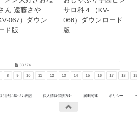
さん 遠藤さや
サロ科 4 （KV-
KV-067）ダウン
066）ダウンロード
ード版
版
33 / 74
8
9
10
11
12
13
14
15
16
17
18
1
取引法に基づく表記
個人情報保護方針
届出関連
ポリシー
served.