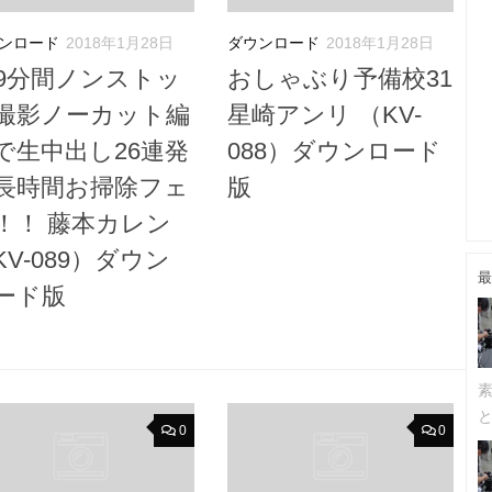
ンロード
2018年1月28日
ダウンロード
2018年1月28日
09分間ノンストッ
おしゃぶり予備校31
撮影ノーカット編
星崎アンリ （KV-
で生中出し26連発
088）ダウンロード
長時間お掃除フェ
版
！！ 藤本カレン
KV-089）ダウン
最
ード版
0
0