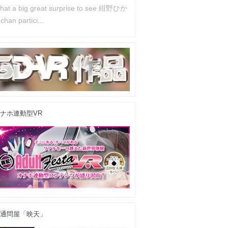
hat a big great surprise to see 紺野ひか
han partici...
ナホ連動型VR
通問屋「映天」