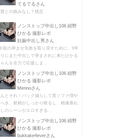
てるてるさん
監督との絡みなし？残念
ノンストップ中出し106 紺野
ひかる 撮影レポ
妊娠中出し男さん
9年前の孕ませ失敗を取り戻すために、9年
ぶりにまた中出しで孕まされに来たひかる
ゃんを全力で応援しま...
ノンストップ中出し106 紺野
ひかる 撮影レポ
Mennoさん
ほんとそれ！バック減らして黒ソファ増や
すべき。射精がしっかり映るし、精液垂れ
しのシーンがエロすぎる...
ノンストップ中出し106 紺野
ひかる 撮影レポ
bukkake4everさん