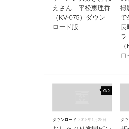
えさん 平松恵理香
撮
（KV-075）ダウン
で
ロード版
長
ラ
（
ロ
0
ダウンロード
2018年1月28日
ダウ
おしゃぶり学園ピン
ザ