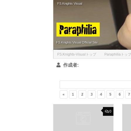
FS.Knights Visual
Skip to content
FS.Knights Visual Official Site
FS.Knights-Visualトップ
Paraphiliaトッ
作成者:
«
1
2
3
4
5
6
7
0