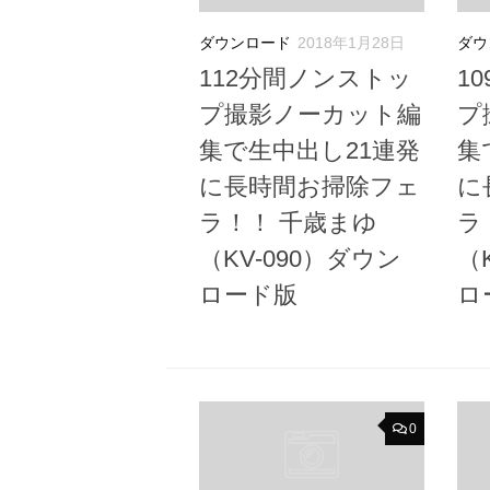
ダウンロード
2018年1月28日
ダウ
112分間ノンストッ
1
プ撮影ノーカット編
プ
集で生中出し21連発
集
に長時間お掃除フェ
に
ラ！！ 千歳まゆ
ラ
（KV-090）ダウン
（
ロード版
ロ
0