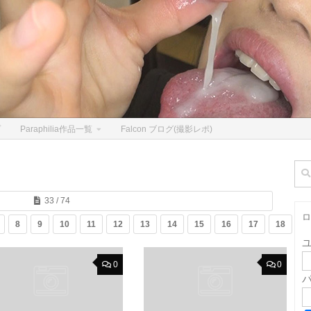
プ
Paraphilia作品一覧
Falcon ブログ(撮影レポ)
検
索:
33 / 74
ロ
8
9
10
11
12
13
14
15
16
17
18
1
0
0