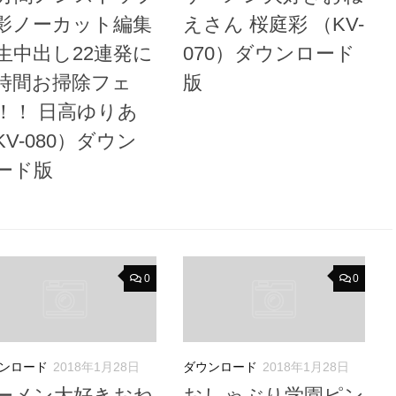
影ノーカット編集
えさん 桜庭彩 （KV-
生中出し22連発に
070）ダウンロード
時間お掃除フェ
版
！！ 日高ゆりあ
KV-080）ダウン
ード版
0
0
ンロード
2018年1月28日
ダウンロード
2018年1月28日
ーメン大好きおね
おしゃぶり学園ピン