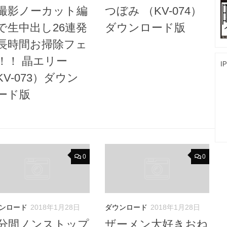
撮影ノーカット編
つぼみ （KV-074）
で生中出し26連発
ダウンロード版
長時間お掃除フェ
！！ 晶エリー
I
KV-073）ダウン
ード版
0
0
ンロード
2018年1月28日
ダウンロード
2018年1月28日
8分間ノンストップ
ザーメン大好きおね