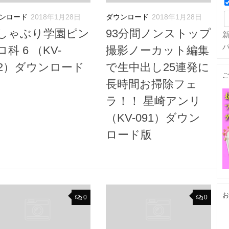
ンロード
2018年1月28日
ダウンロード
2018年1月28日
しゃぶり学園ピン
93分間ノンストップ
ロ科 6 （KV-
撮影ノーカット編集
92）ダウンロード
で生中出し25連発に
ご
長時間お掃除フェ
ラ！！ 星崎アンリ
（KV-091）ダウン
ロード版
お
0
0