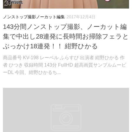
ノンストップ撮影ノーカット編集
2017年12月4日
143分間ノンストップ撮影、ノーカット編
集で中出し28連発に長時間お掃除フェラと
ぶっかけ18連発！！ 紺野ひかる
商品番号 KV-198 レーベル ふらすぴ 出演者 紺野ひかる 作
者 ひつき 収録時間 143分 FullHD 超高画質サンプルムービ
ーDL 今回、紺野ひかるち...