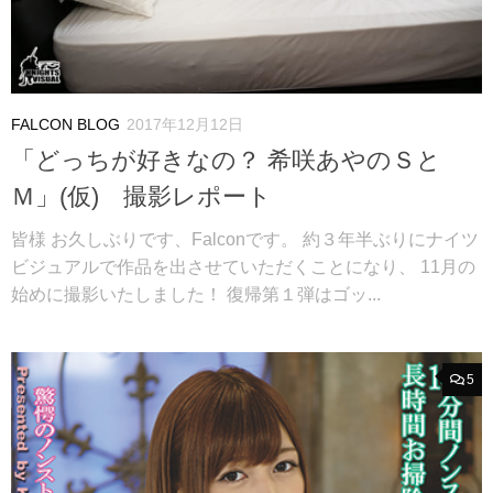
FALCON BLOG
2017年12月12日
「どっちが好きなの？ 希咲あやのＳと
Ｍ」(仮) 撮影レポート
皆様 お久しぶりです、Falconです。 約３年半ぶりにナイツ
ビジュアルで作品を出させていただくことになり、 11月の
始めに撮影いたしました！ 復帰第１弾はゴッ...
5