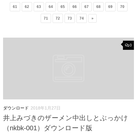
61
62
63
64
65
66
67
68
69
70
71
72
73
74
»
0
ダウンロード
2018年1月27日
井上みづきのザーメン中出しとぶっかけ
（nkbk-001）ダウンロード版