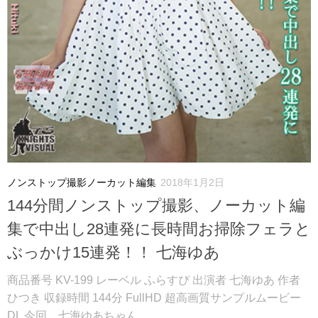
ノンストップ撮影ノーカット編集
2018年1月2日
144分間ノンストップ撮影、ノーカット編
集で中出し28連発に長時間お掃除フェラと
ぶっかけ15連発！！ 七海ゆあ
商品番号 KV-199 レーベル ふらすぴ 出演者 七海ゆあ 作者
ひつき 収録時間 144分 FullHD 超高画質サンプルムービー
DL 今回、七海ゆあちゃん...