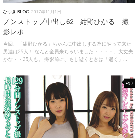
ひつき BLOG
2017年11月1日
ノンストップ中出し62 紺野ひかる 撮
影レポ
今回、「紺野ひかる」ちゃんに中出しする為にやって来た
男達は35人！ なんと全員来ちゃいました・・・・。大丈夫
かな・・35人も。 撮影前に、もし逝くときは「逝く」...
3