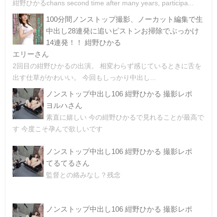
紺野ひかるchans second time after many years, participa...
100分間ノンストップ撮影、ノーカット編集で生
中出し28連発に追いピストンお掃除でぶっかけ
14連発！！ 紺野ひかる
エリーさん
2回目の紺野ひかるの出演。 相変わらず感じているときに舌を
出す仕草がかわいい。 今回もしっかり中出し...
ノンストップ中出し106 紺野ひかる 撮影レポ
ヨルハさん
素直に嬉しい 今の紺野ひかるで見れることが最高で
す 今度こそ孕んで欲しいです
ノンストップ中出し106 紺野ひかる 撮影レポ
てるてるさん
監督との絡みなし？残念
ノンストップ中出し106 紺野ひかる 撮影レポ