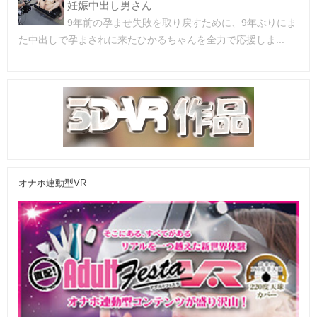
妊娠中出し男さん
9年前の孕ませ失敗を取り戻すために、9年ぶりにま
た中出しで孕まされに来たひかるちゃんを全力で応援しま...
オナホ連動型VR