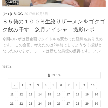
ひつき BLOG
2017年10月5日
８５発の１００％生絞りザーメンをゴクゴ
ク飲み干す 悠月アイシャ 撮影レポ
今回のレポは新企画でタイトルも変わった経緯もあり長め
です。 この企画、考えたのは2年前でしてようやく撮影と
なったのですが、 テーマは新たな男優の獲得です。 ノン...
test 2
39 / 74
«
1
2
3
4
5
6
7
8
9
10
11
12
13
14
15
16
17
18
19
20
21
22
23
24
25
26
27
28
29
30