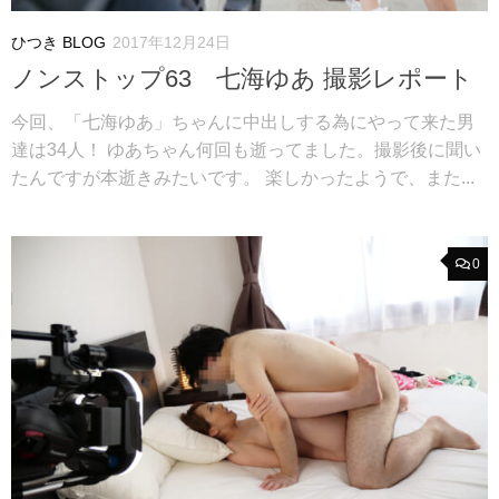
ひつき BLOG
2017年12月24日
ノンストップ63 七海ゆあ 撮影レポート
今回、「七海ゆあ」ちゃんに中出しする為にやって来た男
達は34人！ ゆあちゃん何回も逝ってました。撮影後に聞い
たんですが本逝きみたいです。 楽しかったようで、また...
0