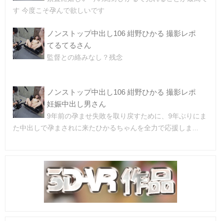
す 今度こそ孕んで欲しいです
ノンストップ中出し106 紺野ひかる 撮影レポ
てるてるさん
監督との絡みなし？残念
ノンストップ中出し106 紺野ひかる 撮影レポ
妊娠中出し男さん
9年前の孕ませ失敗を取り戻すために、9年ぶりにま
た中出しで孕まされに来たひかるちゃんを全力で応援しま...