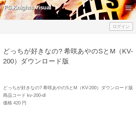
FS.Knights Visual
Skip to content
ログイン
どっちが好きなの? 希咲あやのSとM（KV-
200）ダウンロード版
どっちが好きなの? 希咲あやのSとM（KV-200）ダウンロード版
商品コード kv-200-dl
価格 420 円