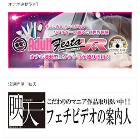
オナホ連動型VR
流通問屋「映天」