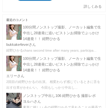
詳しくみる
最近のコメント
100分間ノンストップ撮影、ノーカット編集で生
中出し28連発に追いピストンお掃除でぶっかけ
14連発！！ 紺野ひかる
bukkake4everさん
紺野ひかるchans second time after many years, participa...
100分間ノンストップ撮影、ノーカット編集で生
中出し28連発に追いピストンお掃除でぶっかけ
14連発！！ 紺野ひかる
エリーさん
2回目の紺野ひかるの出演。 相変わらず感じているときに舌を
出す仕草がかわいい。 今回もしっかり中出し...
ノンストップ中出し106 紺野ひかる 撮影レポ
ヨルハさん
素直に嬉しい 今の紺野ひかるで見れることが最高で