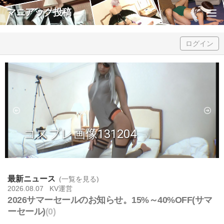
マニアック投稿
Skip to content
ログイン
コスプレ画像131204
最新ニュース
(一覧を見る)
2026.08.07 KV運営
2026サマーセールのお知らせ。15%～40%OFF(サマ
ーセール)
(0)