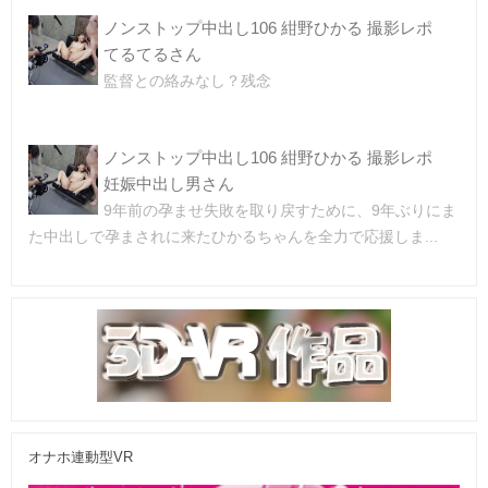
ノンストップ中出し106 紺野ひかる 撮影レポ
てるてるさん
監督との絡みなし？残念
ノンストップ中出し106 紺野ひかる 撮影レポ
妊娠中出し男さん
9年前の孕ませ失敗を取り戻すために、9年ぶりにま
た中出しで孕まされに来たひかるちゃんを全力で応援しま...
オナホ連動型VR