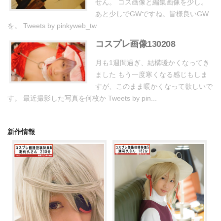
せん。 コス画像と編集画像を少し。
あと少しでGWですね。皆様良いGW
を。 Tweets by pinkyweb_tw
コスプレ画像130208
月も1週間過ぎ、結構暖かくなってき
ました もう一度寒くなる感じもしま
すが、このまま暖かくなって欲しいで
す。 最近撮影した写真を何枚か Tweets by pin...
新作情報