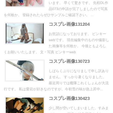
います。 早くて驚きです。 先程DL作
品073の申請が完了しましたので写真
を何枚か。 登録されたらぜひサンプルご確認下さい。 ...
コスプレ画像131204
お世話になっております。 ピンキー
webです。 現在編集中のものや撮影し
た画像等を何枚か。 今後ともよろし
くお願いいたします。 文・写真 ピンキーweb
コスプレ画像130723
しばらくぶりになりまして申し訳あり
ません。 すっかり暑くなりました。
最近周りでは艦隊これくしょんが大流
行です。 私は愛宕が好きなのですが、今初雪の味が急上昇中...
コスプレ画像130423
少し間が空いてしまいました。すみま