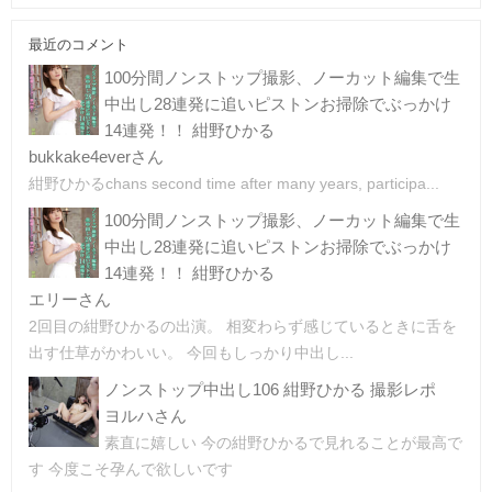
最近のコメント
100分間ノンストップ撮影、ノーカット編集で生
中出し28連発に追いピストンお掃除でぶっかけ
14連発！！ 紺野ひかる
bukkake4everさん
紺野ひかるchans second time after many years, participa...
100分間ノンストップ撮影、ノーカット編集で生
中出し28連発に追いピストンお掃除でぶっかけ
14連発！！ 紺野ひかる
エリーさん
2回目の紺野ひかるの出演。 相変わらず感じているときに舌を
出す仕草がかわいい。 今回もしっかり中出し...
ノンストップ中出し106 紺野ひかる 撮影レポ
ヨルハさん
素直に嬉しい 今の紺野ひかるで見れることが最高で
す 今度こそ孕んで欲しいです