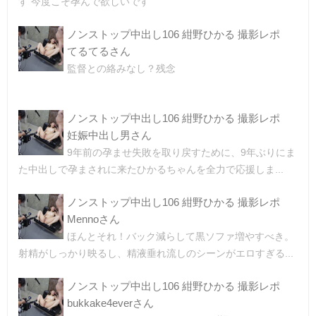
す 今度こそ孕んで欲しいです
ノンストップ中出し106 紺野ひかる 撮影レポ
てるてるさん
監督との絡みなし？残念
ノンストップ中出し106 紺野ひかる 撮影レポ
妊娠中出し男さん
9年前の孕ませ失敗を取り戻すために、9年ぶりにま
た中出しで孕まされに来たひかるちゃんを全力で応援しま...
ノンストップ中出し106 紺野ひかる 撮影レポ
Mennoさん
ほんとそれ！バック減らして黒ソファ増やすべき。
射精がしっかり映るし、精液垂れ流しのシーンがエロすぎる...
ノンストップ中出し106 紺野ひかる 撮影レポ
bukkake4everさん