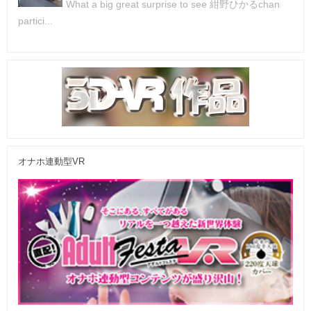
What a big great surprise to see 紺野ひかるchan
partici...
オナホ連動型VR