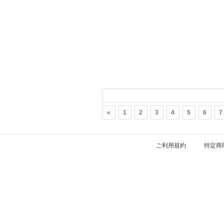
«
1
2
3
4
5
6
7
ご利用規約
特定商
FS.Knights Visual © 2026. All Rights Re