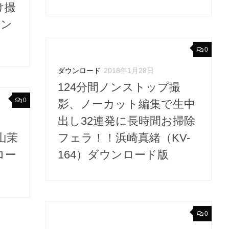
け撮
ウン
0
ダウンロード
2018年1月28日
124分間ノンストップ撮
0
影、ノーカット編集で生中
出し32連発に長時間お掃除
山茉
フェラ！！浜崎真緒（KV-
ロー
164）ダウンロード版
0