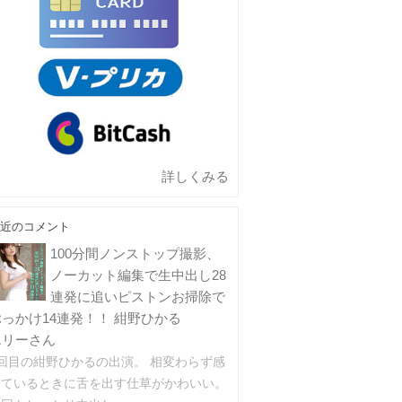
詳しくみる
近のコメント
100分間ノンストップ撮影、
ノーカット編集で生中出し28
連発に追いピストンお掃除で
ぶっかけ14連発！！ 紺野ひかる
エリーさん
2回目の紺野ひかるの出演。 相変わらず感
じているときに舌を出す仕草がかわいい。