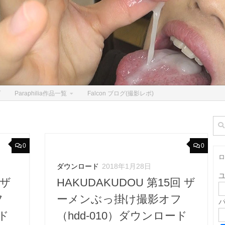
プ
Paraphilia作品一覧
Falcon ブログ(撮影レポ)
検
索:
0
0
ロ
ダウンロード
2018年1月28日
 ザ
HAKUDAKUDOU 第15回 ザ
フ
ーメンぶっ掛け撮影オフ
ード
（hdd-010）ダウンロード