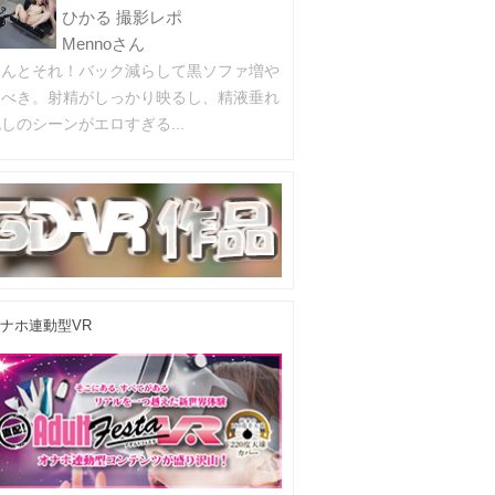
ひかる 撮影レポ
Mennoさん
ほんとそれ！バック減らして黒ソファ増や
すべき。射精がしっかり映るし、精液垂れ
しのシーンがエロすぎる...
ナホ連動型VR