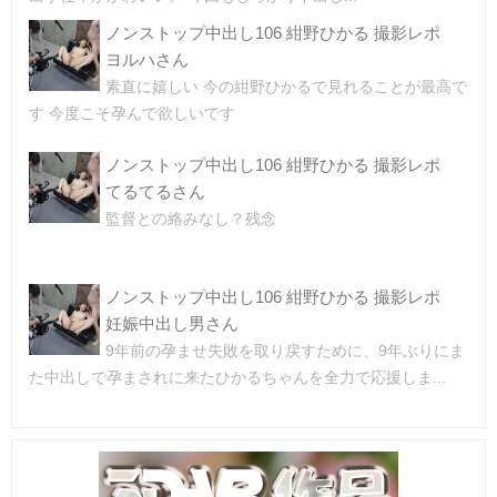
ノンストップ中出し106 紺野ひかる 撮影レポ
ヨルハさん
素直に嬉しい 今の紺野ひかるで見れることが最高で
す 今度こそ孕んで欲しいです
ノンストップ中出し106 紺野ひかる 撮影レポ
てるてるさん
監督との絡みなし？残念
ノンストップ中出し106 紺野ひかる 撮影レポ
妊娠中出し男さん
9年前の孕ませ失敗を取り戻すために、9年ぶりにま
た中出しで孕まされに来たひかるちゃんを全力で応援しま...