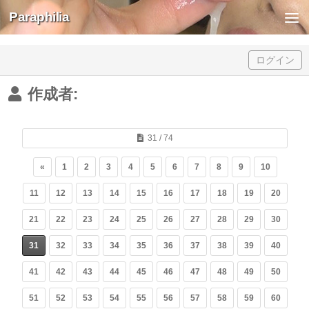
Paraphilia
Skip to content
ログイン
作成者:
31 / 74
«
1
2
3
4
5
6
7
8
9
10
11
12
13
14
15
16
17
18
19
20
21
22
23
24
25
26
27
28
29
30
31
32
33
34
35
36
37
38
39
40
41
42
43
44
45
46
47
48
49
50
51
52
53
54
55
56
57
58
59
60