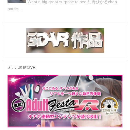
What a big great surprise to see 紺野ひかるchan
partici...
オナホ連動型VR