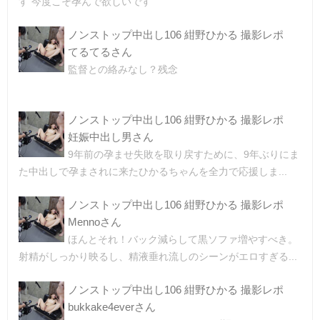
す 今度こそ孕んで欲しいです
ノンストップ中出し106 紺野ひかる 撮影レポ
てるてるさん
監督との絡みなし？残念
ノンストップ中出し106 紺野ひかる 撮影レポ
妊娠中出し男さん
9年前の孕ませ失敗を取り戻すために、9年ぶりにま
た中出しで孕まされに来たひかるちゃんを全力で応援しま...
ノンストップ中出し106 紺野ひかる 撮影レポ
Mennoさん
ほんとそれ！バック減らして黒ソファ増やすべき。
射精がしっかり映るし、精液垂れ流しのシーンがエロすぎる...
ノンストップ中出し106 紺野ひかる 撮影レポ
bukkake4everさん