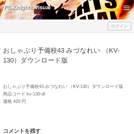
FS.Knights Visual
Skip to content
ログイン
おしゃぶり予備校43 みづなれい （KV-
130）ダウンロード版
おしゃぶり予備校43 みづなれい （KV-130）ダウンロード版
商品コード kv-130-dl
価格 420 円
コメントを残す