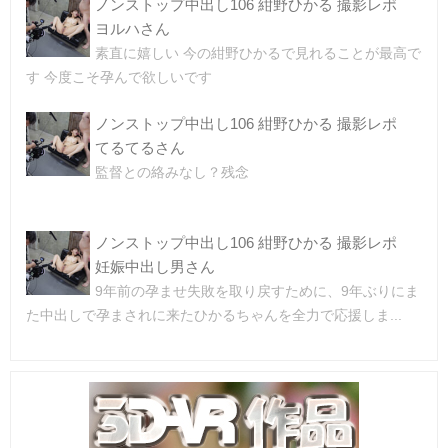
ノンストップ中出し106 紺野ひかる 撮影レポ
ヨルハさん
素直に嬉しい 今の紺野ひかるで見れることが最高で
す 今度こそ孕んで欲しいです
ノンストップ中出し106 紺野ひかる 撮影レポ
てるてるさん
監督との絡みなし？残念
ノンストップ中出し106 紺野ひかる 撮影レポ
妊娠中出し男さん
9年前の孕ませ失敗を取り戻すために、9年ぶりにま
た中出しで孕まされに来たひかるちゃんを全力で応援しま...