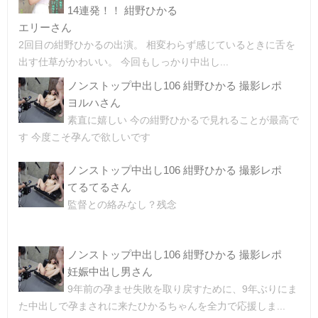
14連発！！ 紺野ひかる
エリーさん
2回目の紺野ひかるの出演。 相変わらず感じているときに舌を
出す仕草がかわいい。 今回もしっかり中出し...
ノンストップ中出し106 紺野ひかる 撮影レポ
ヨルハさん
素直に嬉しい 今の紺野ひかるで見れることが最高で
す 今度こそ孕んで欲しいです
ノンストップ中出し106 紺野ひかる 撮影レポ
てるてるさん
監督との絡みなし？残念
ノンストップ中出し106 紺野ひかる 撮影レポ
妊娠中出し男さん
9年前の孕ませ失敗を取り戻すために、9年ぶりにま
た中出しで孕まされに来たひかるちゃんを全力で応援しま...