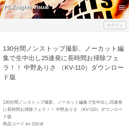
FS.Knights Visual
Skip to content
ログイン
130分間ノンストップ撮影、ノーカット編
集で生中出し25連発に長時間お掃除フェ
ラ！！ 中野ありさ （KV-110）ダウンロー
ド版
130分間ノンストップ撮影、ノーカット編集で生中出し25連発
に長時間お掃除フェラ！！ 中野ありさ （KV-110）ダウンロー
ド版
商品コード kv-110-dl