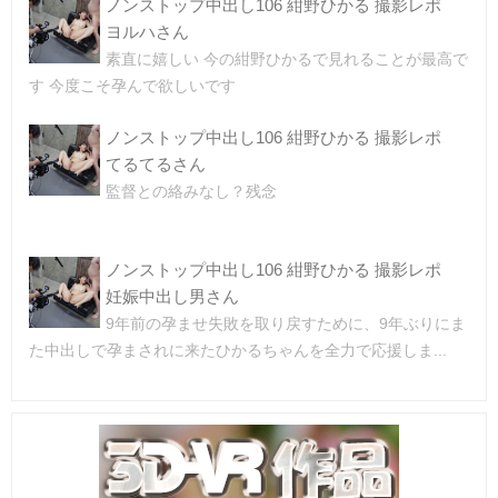
ノンストップ中出し106 紺野ひかる 撮影レポ
ヨルハさん
素直に嬉しい 今の紺野ひかるで見れることが最高で
す 今度こそ孕んで欲しいです
ノンストップ中出し106 紺野ひかる 撮影レポ
てるてるさん
監督との絡みなし？残念
ノンストップ中出し106 紺野ひかる 撮影レポ
妊娠中出し男さん
9年前の孕ませ失敗を取り戻すために、9年ぶりにま
た中出しで孕まされに来たひかるちゃんを全力で応援しま...