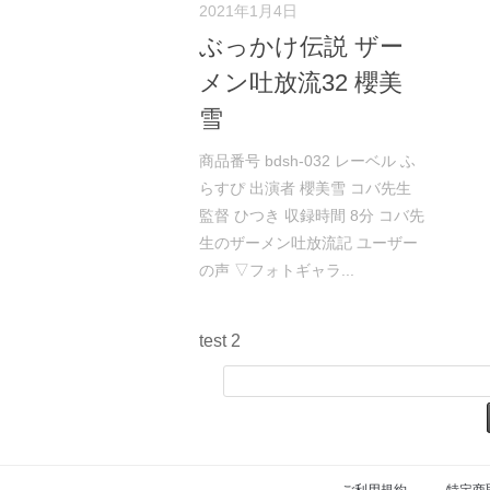
2021年1月4日
ぶっかけ伝説 ザー
メン吐放流32 櫻美
雪
商品番号 bdsh-032 レーベル ふ
らすぴ 出演者 櫻美雪 コバ先生
監督 ひつき 収録時間 8分 コバ先
生のザーメン吐放流記 ユーザー
の声 ▽フォトギャラ...
test 2
ご利用規約
特定商