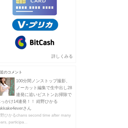
詳しくみる
近のコメント
100分間ノンストップ撮影、
ノーカット編集で生中出し28
連発に追いピストンお掃除で
ぶっかけ14連発！！ 紺野ひかる
ukkake4everさん
野ひかるchans second time after many
ars, participa...