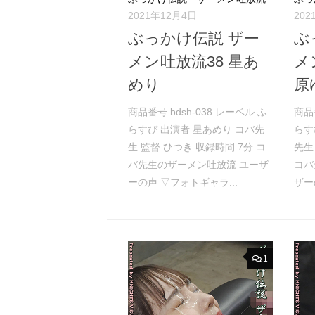
2021年12月4日
202
ぶっかけ伝説 ザー
ぶ
メン吐放流38 星あ
メ
めり
原
商品番号 bdsh-038 レーベル ふ
商品
らすぴ 出演者 星あめり コバ先
らす
生 監督 ひつき 収録時間 7分 コ
先生
バ先生のザーメン吐放流 ユーザ
コバ
ーの声 ▽フォトギャラ...
ザー
1