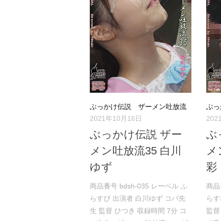
ぶっかけ伝説 ザーメン吐放流
ぶっ
2021年10月16日
20
ぶっかけ伝説 ザー
ぶ
メン吐放流35 白川
メ
ゆず
彩
商品番号 bdsh-035 レーベル ふ
商品
らすぴ 出演者 白川ゆず コバ先
らす
生 監督 ひつき 収録時間 7分 コ
監督