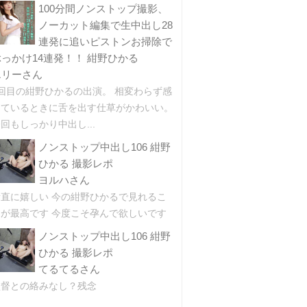
100分間ノンストップ撮影、
ノーカット編集で生中出し28
連発に追いピストンお掃除で
ぶっかけ14連発！！ 紺野ひかる
エリーさん
2回目の紺野ひかるの出演。 相変わらず感
じているときに舌を出す仕草がかわいい。
回もしっかり中出し...
ノンストップ中出し106 紺野
ひかる 撮影レポ
ヨルハさん
素直に嬉しい 今の紺野ひかるで見れるこ
とが最高です 今度こそ孕んで欲しいです
ノンストップ中出し106 紺野
ひかる 撮影レポ
てるてるさん
監督との絡みなし？残念