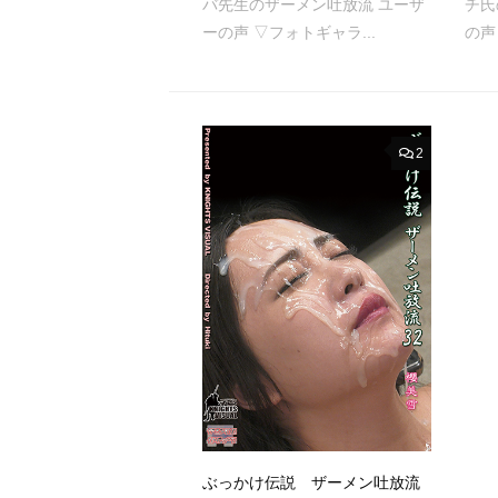
バ先生のザーメン吐放流 ユーザ
チ氏
ーの声 ▽フォトギャラ...
の声
2
ぶっかけ伝説 ザーメン吐放流