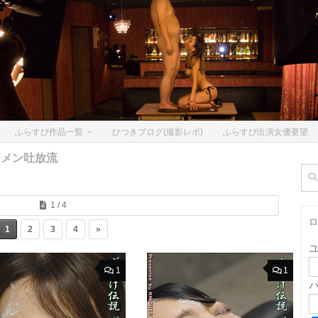
ふらすぴ作品一覧
ひつきブログ(撮影レポ)
ふらすぴ出演女優要望
ーメン吐放流
検
索:
1 / 4
ロ
1
2
3
4
»
1
1