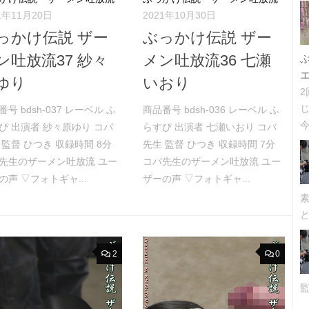
1年11月20日
2021年10月30日
っかけ伝説 ザー
ぶっかけ伝説 ザー
ン吐放流37 紗々
メン吐放流36 七瀬
ゆり
いおり
番号 bdsh-037 レーベル ふ
商品番号 bdsh-036 レーベル ふ
今
ぴ 出演者 紗々原ゆり コバ
らすぴ 出演者 七瀬いおり コバ
 監督 ひつき 収録時間 8分
先生 監督 ひつき 収録時間 7分
先生のザーメン吐放流 ユー
コバ先生のザーメン吐放流 ユー
の声 ▽フォトギャ...
ザーの声 ▽フォトギャ...
2
0