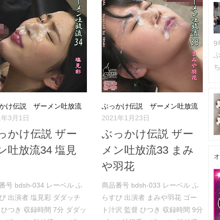
ち
かけ伝説 ザーメン吐放流
ぶっかけ伝説 ザーメン吐放流
21年3月1日
2021年1月23日
っかけ伝説 ザー
ぶっかけ伝説 ザー
ン吐放流34 塩見
メン吐放流33 まみ
オ
や羽花
番号 bdsh-034 レーベル ふ
商品番号 bdsh-033 レーベル ふ
ぴ 出演者 塩見彩 ダダッチ
らすぴ 出演者 まみや羽花 ゴー
 ひつき 収録時間 7分 ダダッ
ト汁沢 監督 ひつき 収録時間 9分