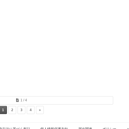
1 / 4
1
2
3
4
»
取引法に基づく表記
個人情報保護方針
届出関連
ポリシー