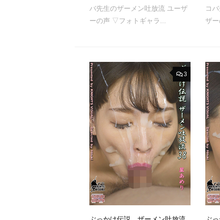
バ先生のザーメン吐放流 ユーザ
コバ
ーの声 ▽フォトギャラ...
ザー
3
ぶっかけ伝説 ザーメン吐放流
ぶっ