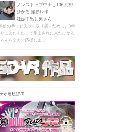
ノンストップ中出し106 紺野
ひかる 撮影レポ
妊娠中出し男さん
9年前の孕ませ失敗を取り戻すために、9年
ぶりにまた中出しで孕まされに来たひかる
ゃんを全力で応援しま...
ナホ連動型VR