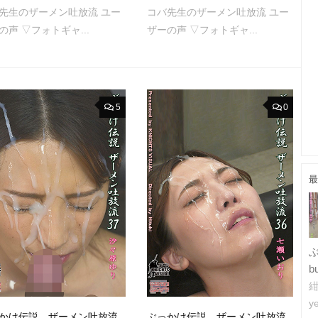
先生のザーメン吐放流 ユー
コバ先生のザーメン吐放流 ユー
の声 ▽フォトギャ...
ザーの声 ▽フォトギャ...
5
0
最
b
紺
ye
かけ伝説 ザーメン吐放流
ぶっかけ伝説 ザーメン吐放流