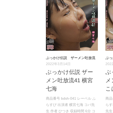
ぶっかけ伝説 ザーメン吐放流
ぶっ
2022年3月14日
202
ぶっかけ伝説 ザー
ぶ
メン吐放流41 横宮
メ
七海
こ
商品番号 bdsh-041 レーベル ふ
商品
らすぴ 出演者 横宮七海 コバ先
らす
生 作者 ひつき 収録時間 6分 コ
先生