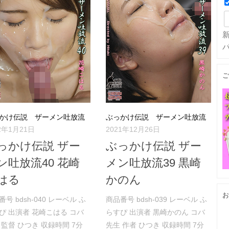
ご
かけ伝説 ザーメン吐放流
ぶっかけ伝説 ザーメン吐放流
2年1月21日
2021年12月26日
っかけ伝説 ザー
ぶっかけ伝説 ザー
ン吐放流40 花崎
メン吐放流39 黒崎
はる
かのん
お
番号 bdsh-040 レーベル ふ
商品番号 bdsh-039 レーベル ふ
ぴ 出演者 花崎こはる コバ
らすぴ 出演者 黒崎かのん コバ
 監督 ひつき 収録時間 7分
先生 作者 ひつき 収録時間 7分