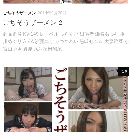
ごちそうザーメン
2014年9月28日
ごちそうザーメン 2
商品番号 KV-149 レーベル ふらすぴ 出演者 瀬名あゆむ 相
川めぐり AIKA 沙藤ユリ みづなれい 黒崎セシル 大森玲菜 小
宮山ゆき 愛原ゆあ 植田陽菜...
0