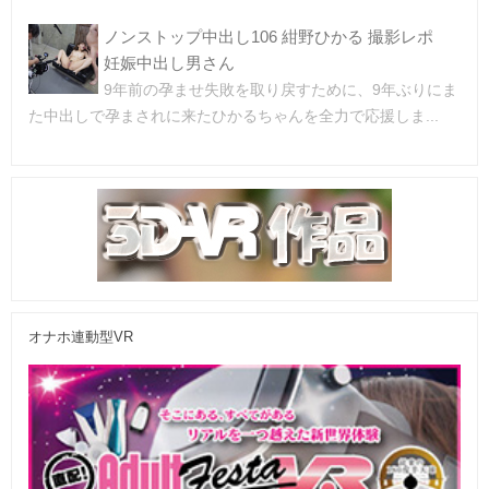
ノンストップ中出し106 紺野ひかる 撮影レポ
妊娠中出し男さん
9年前の孕ませ失敗を取り戻すために、9年ぶりにま
た中出しで孕まされに来たひかるちゃんを全力で応援しま...
オナホ連動型VR