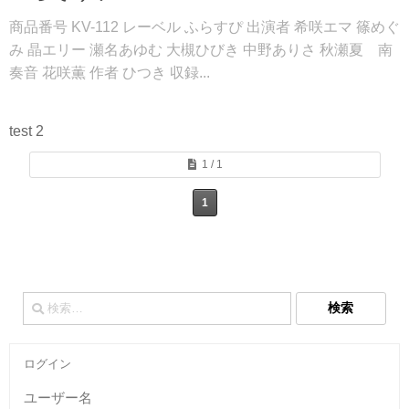
商品番号 KV-112 レーベル ふらすぴ 出演者 希咲エマ 篠めぐ
み 晶エリー 瀬名あゆむ 大槻ひびき 中野ありさ 秋瀬夏 南
奏音 花咲薫 作者 ひつき 収録...
test 2
1 / 1
1
検
索:
ログイン
ユーザー名