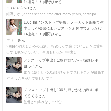
14連発！！ 紺野ひかる
bukkake4everさん
紺野ひかるchans second time after many years, participa...
100分間ノンストップ撮影、ノーカット編集で生
中出し28連発に追いピストンお掃除でぶっかけ
14連発！！ 紺野ひかる
エリーさん
2回目の紺野ひかるの出演。 相変わらず感じているときに舌を
出す仕草がかわいい。 今回もしっかり中出し...
ノンストップ中出し106 紺野ひかる 撮影レポ
ヨルハさん
素直に嬉しい 今の紺野ひかるで見れることが最高で
す 今度こそ孕んで欲しいです
ノンストップ中出し106 紺野ひかる 撮影レポ
てるてるさん
監督との絡みなし？残念