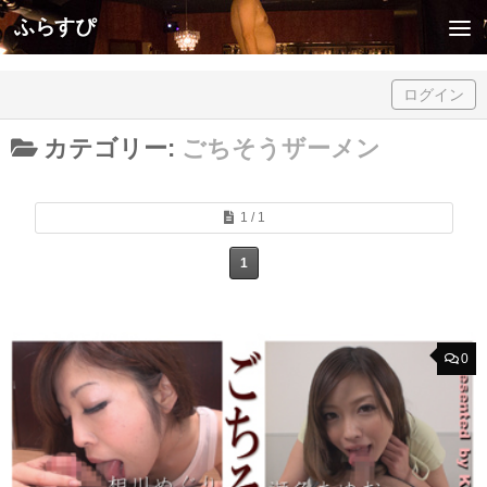
ふらすぴ
Skip to content
ログイン
カテゴリー:
ごちそうザーメン
1 / 1
1
0