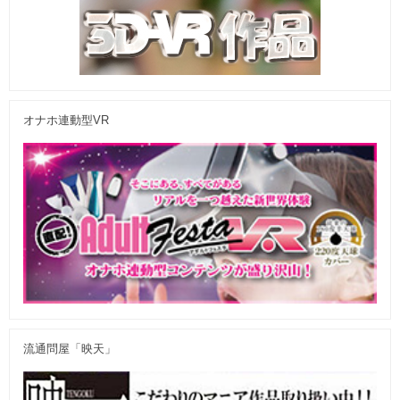
オナホ連動型VR
流通問屋「映天」