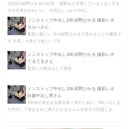
2回目の紺野ひかるの出演。 相変わらず感じているときに舌を
出す仕草がかわいい。 今回もしっかり中出し...
ノンストップ中出し106 紺野ひかる 撮影レポ
ヨルハさん
素直に嬉しい 今の紺野ひかるで見れることが最高で
す 今度こそ孕んで欲しいです
ノンストップ中出し106 紺野ひかる 撮影レポ
てるてるさん
監督との絡みなし？残念
ノンストップ中出し106 紺野ひかる 撮影レポ
妊娠中出し男さん
9年前の孕ませ失敗を取り戻すために、9年ぶりにま
た中出しで孕まされに来たひかるちゃんを全力で応援しま...