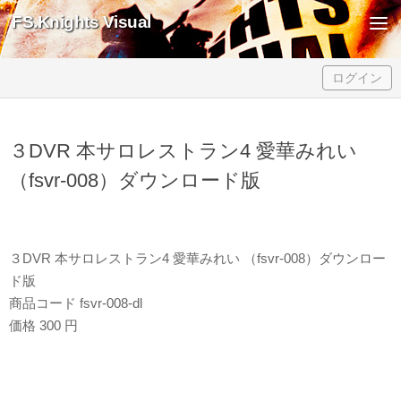
FS.Knights Visual
Skip to content
ログイン
３DVR 本サロレストラン4 愛華みれい
（fsvr-008）ダウンロード版
３DVR 本サロレストラン4 愛華みれい （fsvr-008）ダウンロー
ド版
商品コード fsvr-008-dl
価格 300 円