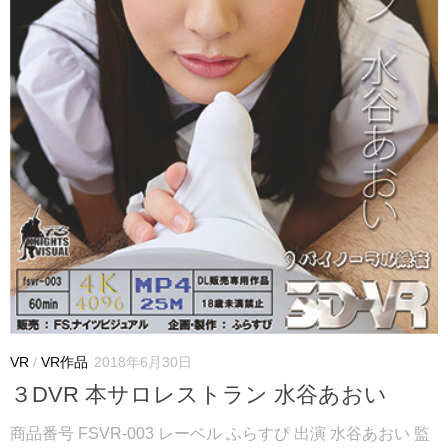
VR
/
VR作品
2018年6月30日
３DVR 本サロレストラン 水谷あおい
商品番号 FSVR-003 レーベル ふらすぴ 出演 水谷あおい 監