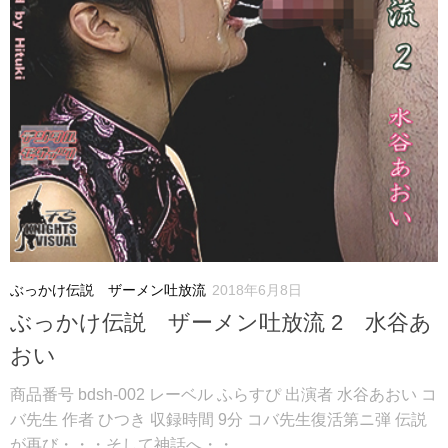
ぶっかけ伝説 ザーメン吐放流
2018年6月8日
ぶっかけ伝説 ザーメン吐放流 2 水谷あ
おい
商品番号 bdsh-002 レーベル ふらすぴ 出演者 水谷あおい コ
バ先生 作者 ひつき 収録時間 9分 コバ先生復活第ニ弾 伝説
が再び・・・そして神話へ・・...