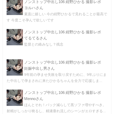
ノンストップ中出し106 紺野ひかる 撮影レポ
ヨルハさん
素直に嬉しい 今の紺野ひかるで見れることが最高で
す 今度こそ孕んで欲しいです
ノンストップ中出し106 紺野ひかる 撮影レポ
てるてるさん
監督との絡みなし？残念
ノンストップ中出し106 紺野ひかる 撮影レポ
妊娠中出し男さん
9年前の孕ませ失敗を取り戻すために、9年ぶりにま
た中出しで孕まされに来たひかるちゃんを全力で応援しま...
ノンストップ中出し106 紺野ひかる 撮影レポ
Mennoさん
ほんとそれ！バック減らして黒ソファ増やすべき。
射精がしっかり映るし、精液垂れ流しのシーンがエロすぎる...