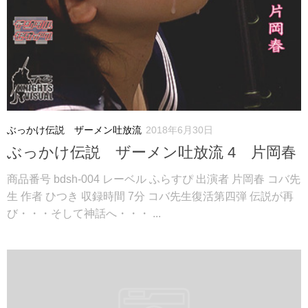
ぶっかけ伝説 ザーメン吐放流
2018年6月30日
ぶっかけ伝説 ザーメン吐放流 4 片岡春
商品番号 bdsh-004 レーベル ふらすぴ 出演者 片岡春 コバ先
生 作者 ひつき 収録時間 7分 コバ先生復活第四弾 伝説が再
び・・・そして神話へ・・・ ...