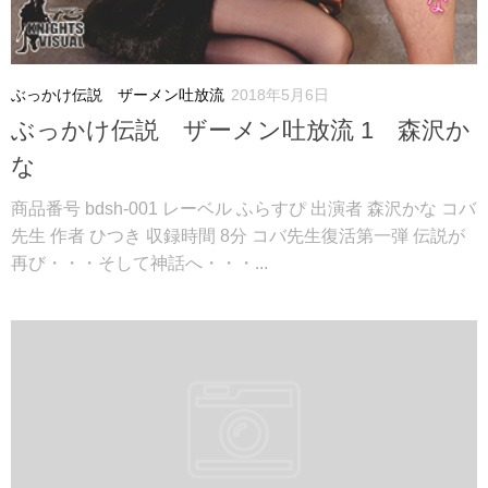
ぶっかけ伝説 ザーメン吐放流
2018年5月6日
ぶっかけ伝説 ザーメン吐放流 1 森沢か
な
商品番号 bdsh-001 レーベル ふらすぴ 出演者 森沢かな コバ
先生 作者 ひつき 収録時間 8分 コバ先生復活第一弾 伝説が
再び・・・そして神話へ・・・...