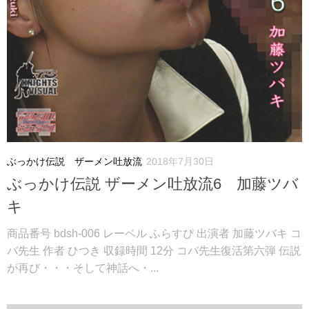
ぶっかけ伝説 ザーメン吐放流
2018年7月30日
ぶっかけ伝説 ザーメン吐放流6 加藤ツバ
キ
商品番号 bdsh-006 レーベル ふらすぴ 出演者 加藤ツバキ コ
バ先生 作者 ひつき 収録時間 12分 コバ先生復活第六弾 伝説
が再び・・・そして神話へ・...