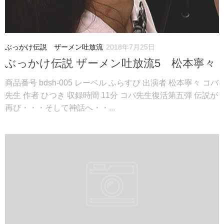
ぶっかけ伝説 ザーメン吐放流
2018年7月25日
ぶっかけ伝説 ザーメン吐放流5 松本寧々
商品番号 bdsh-005 レーベル ふらすぴ 出演者 松本寧々 コバ
先生 作者 ひつき 収録時間 11分 コバ先生復活第五弾 伝説が
再び・・・そして神話へ・・...