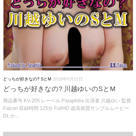
どっちが好きなの? SとM
2018年5月21日
どっちが好きなの? 川越ゆいのSとM
商品番号 KV-205 レーベル Paraphilia 出演者 川越ゆい 監督
Falcon 収録時間 125分 FullHD 超高画質サンプルムービー
DL か...