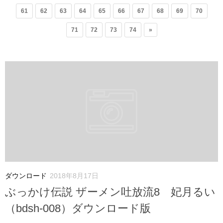
61
62
63
64
65
66
67
68
69
70
71
72
73
74
»
ダウンロード
2018年8月17日
ぶっかけ伝説 ザーメン吐放流8 妃月るい
（bdsh-008）ダウンロード版