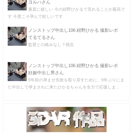
ヨルハさん
素直に嬉しい 今の紺野ひかるで見れることが最高で
す 今度こそ孕んで欲しいです
ノンストップ中出し106 紺野ひかる 撮影レポ
てるてるさん
監督との絡みなし？残念
ノンストップ中出し106 紺野ひかる 撮影レポ
妊娠中出し男さん
9年前の孕ませ失敗を取り戻すために、9年ぶりにま
た中出しで孕まされに来たひかるちゃんを全力で応援しま...