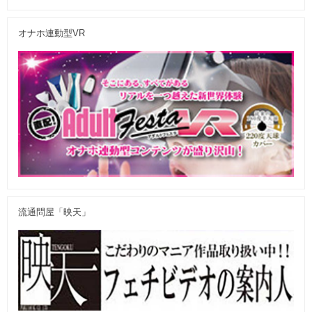
オナホ連動型VR
流通問屋「映天」