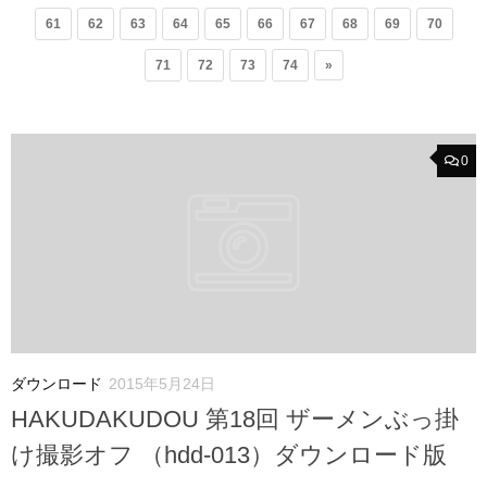
61
62
63
64
65
66
67
68
69
70
71
72
73
74
»
0
ダウンロード
2015年5月24日
HAKUDAKUDOU 第18回 ザーメンぶっ掛
け撮影オフ （hdd-013）ダウンロード版