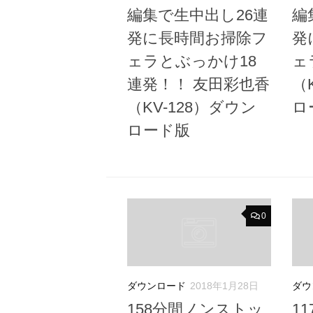
編集で生中出し26連
編
発に長時間お掃除フ
発
ェラとぶっかけ18
ェ
連発！！ 友田彩也香
（
（KV-128）ダウン
ロ
ロード版
0
ダウンロード
2018年1月28日
ダウ
158分間ノンストッ
1