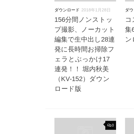
ダウンロード
2018年1月28日
ダウ
156分間ノンストッ
コ
プ撮影、ノーカット
集
編集で生中出し28連
ン
発に長時間お掃除フ
ェラとぶっかけ17
連発！！ 堀内秋美
（KV-152）ダウン
ロード版
0