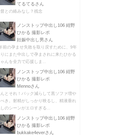
てるてるさん
監督との絡みなし？残念
ノンストップ中出し106 紺野
ひかる 撮影レポ
妊娠中出し男さん
9年前の孕ませ失敗を取り戻すために、9年
ぶりにまた中出しで孕まされに来たひかる
ゃんを全力で応援しま...
ノンストップ中出し106 紺野
ひかる 撮影レポ
Mennoさん
ほんとそれ！バック減らして黒ソファ増や
すべき。射精がしっかり映るし、精液垂れ
しのシーンがエロすぎる...
ノンストップ中出し106 紺野
ひかる 撮影レポ
bukkake4everさん