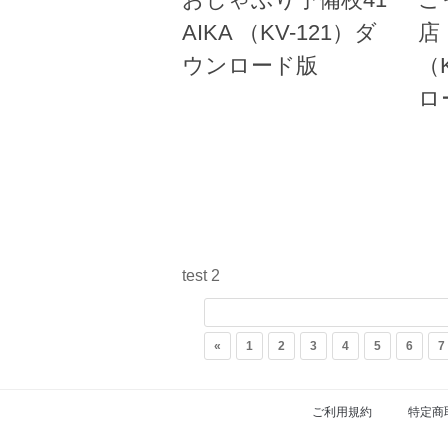
AIKA （KV-121）ダ
店
ウンロード版
（
ロ
test 2
«
1
2
3
4
5
6
7
ご利用規約
特定商