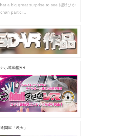
hat a big great surprise to see 紺野ひか
han partici...
ナホ連動型VR
通問屋「映天」