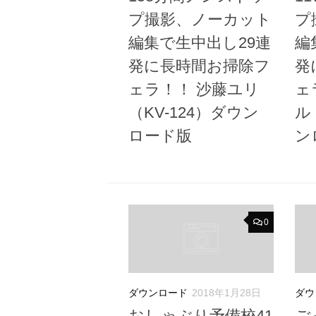
プ撮影、ノーカット
プ
編集で生中出し29連
編
発に長時間お掃除フ
発
ェラ！！ 沙藤ユリ
ェ
（KV-124）ダウン
ル
ロード版
ン
0
ダウンロード
2018年1月28日
ダウ
おしゃぶり予備校41
ご