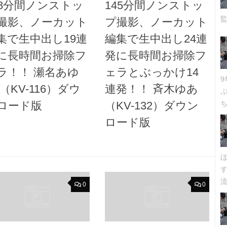
28分間ノンストッ
145分間ノンストッ
撮影、ノーカット
プ撮影、ノーカット
集で生中出し19連
編集で生中出し24連
に長時間お掃除フ
発に長時間お掃除フ
ラ！！ 瀬名あゆ
ェラとぶっかけ14
 （KV-116）ダウ
連発！！ 斉木ゆあ
ロード版
（KV-132）ダウン
ち
ロード版
流
0
0