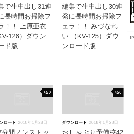
集で生中出し31連
編集で生中出し30連
に長時間お掃除フ
発に長時間お掃除フ
ラ！！ 上原亜衣
ェラ！！ みづなれ
KV-126）ダウン
い （KV-125）ダウ
I
ード版
ンロード版
0
0
ンロード
2018年1月28日
ダウンロード
2018年1月28日
17分間ノンストッ
おしゃぶり予備校42