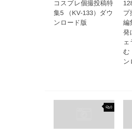
コスプレ個撮投稿特
1
集5 （KV-133）ダウ
プ
ンロード版
編
発
ェ
む
ン
0