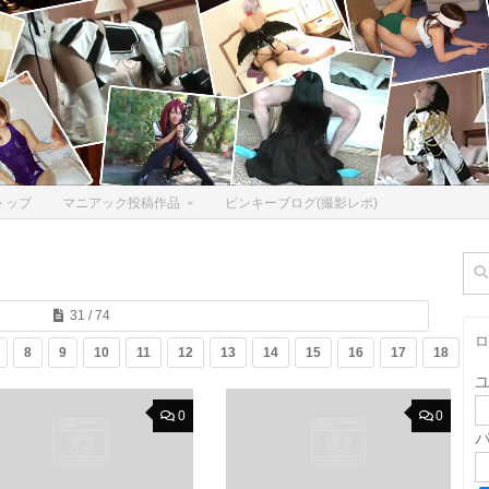
トップ
マニアック投稿作品
ピンキーブログ(撮影レポ)
検
索:
31 / 74
ロ
8
9
10
11
12
13
14
15
16
17
18
1
0
0