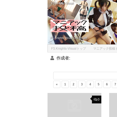
FS.Knights Visual
Skip to content
FS.Knights Visual Official Site
FS.Knights-Visualトップ
マニアック投稿
作成者:
«
1
2
3
4
5
6
7
0