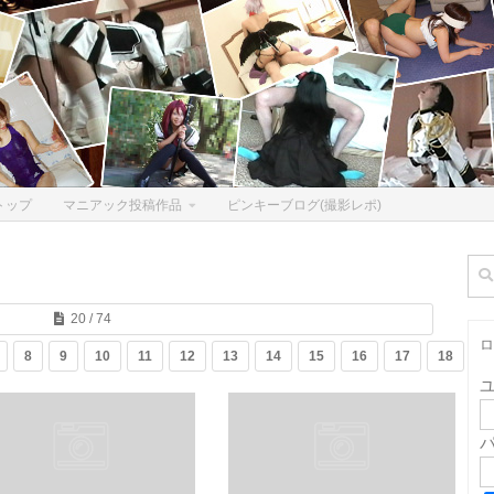
トップ
マニアック投稿作品
ピンキーブログ(撮影レポ)
検
索:
20 / 74
ロ
8
9
10
11
12
13
14
15
16
17
18
1