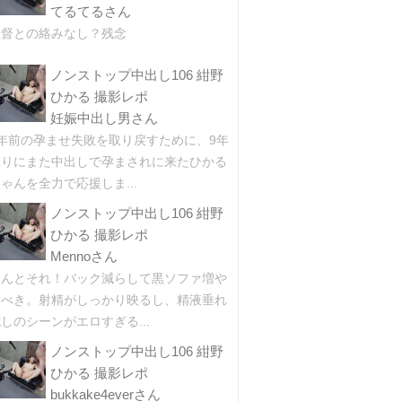
てるてるさん
監督との絡みなし？残念
ノンストップ中出し106 紺野
ひかる 撮影レポ
妊娠中出し男さん
9年前の孕ませ失敗を取り戻すために、9年
ぶりにまた中出しで孕まされに来たひかる
ゃんを全力で応援しま...
ノンストップ中出し106 紺野
ひかる 撮影レポ
Mennoさん
ほんとそれ！バック減らして黒ソファ増や
すべき。射精がしっかり映るし、精液垂れ
しのシーンがエロすぎる...
ノンストップ中出し106 紺野
ひかる 撮影レポ
bukkake4everさん