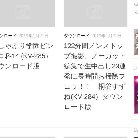
W
るc
ンロード
2019年1月21日
ダウンロード
2019年1月21日
しゃぶり学園ピン
122分間ノンストッ
科14 (KV-285）
プ撮影、ノーカット
ウンロード版
編集で生中出し23連
オ
発に長時間お掃除フ
ェラ！！ 桐谷すず
ね(KV-284）ダウン
ロード版
流