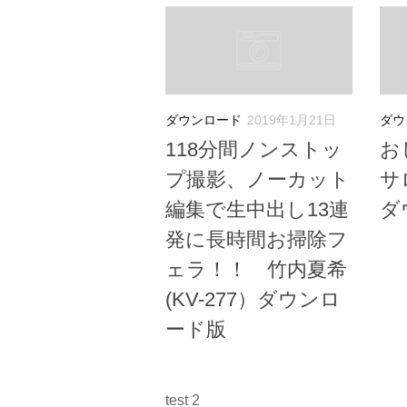
ダウンロード
2019年1月21日
ダウ
118分間ノンストッ
お
プ撮影、ノーカット
サロ
編集で生中出し13連
ダ
発に長時間お掃除フ
ェラ！！ 竹内夏希
(KV-277）ダウンロ
ード版
test 2