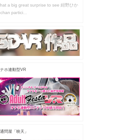
hat a big great surprise to see 紺野ひか
han partici...
ナホ連動型VR
通問屋「映天」