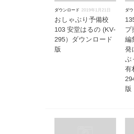
ダウンロード
2019年1月21日
ダウ
おしゃぶり予備校
1
103 安堂はるの (KV-
プ
295）ダウンロード
編
版
発
ぶ
有
2
版