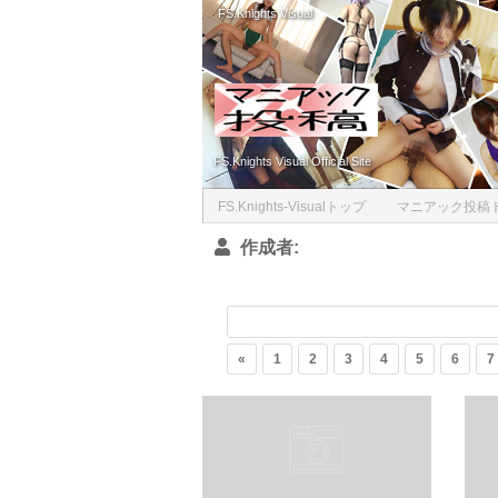
FS.Knights Visual
Skip to content
FS.Knights Visual Official Site
FS.Knights-Visualトップ
マニアック投稿
作成者:
«
1
2
3
4
5
6
7