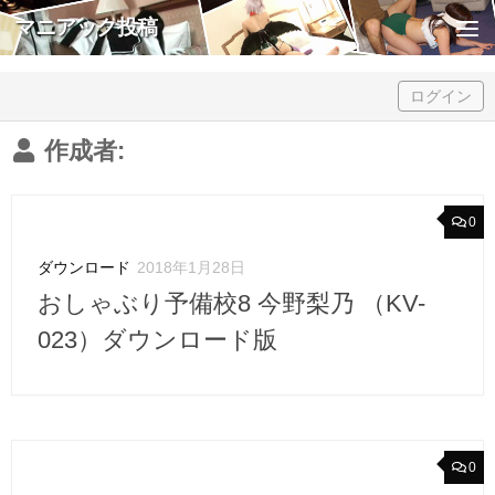
マニアック投稿
Skip to content
ログイン
作成者:
0
ダウンロード
2018年1月28日
おしゃぶり予備校8 今野梨乃 （KV-
023）ダウンロード版
0