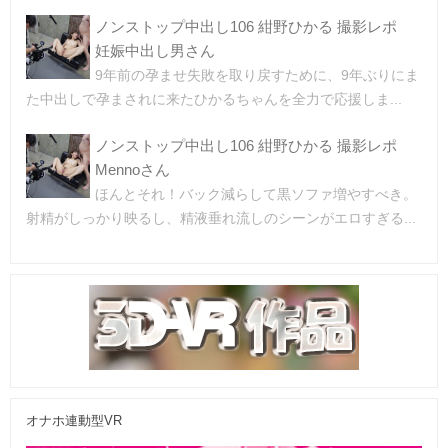
ノンストップ中出し106 紺野ひかる 撮影レポ
妊娠中出し男さん
9年前の孕ませ失敗を取り戻すために、9年ぶりにま
た中出しで孕まされに来たひかるちゃんを全力で応援しま...
ノンストップ中出し106 紺野ひかる 撮影レポ
Mennoさん
ほんとそれ！バック減らして黒ソファ増やすべき。
射精がしっかり映るし、精液垂れ流しのシーンがエロすぎる...
オナホ連動型VR