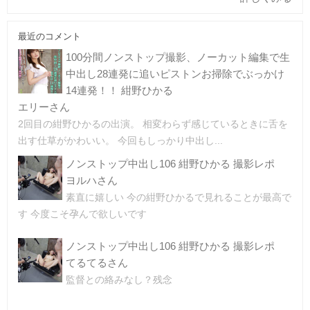
最近のコメント
100分間ノンストップ撮影、ノーカット編集で生
中出し28連発に追いピストンお掃除でぶっかけ
14連発！！ 紺野ひかる
エリーさん
2回目の紺野ひかるの出演。 相変わらず感じているときに舌を
出す仕草がかわいい。 今回もしっかり中出し...
ノンストップ中出し106 紺野ひかる 撮影レポ
ヨルハさん
素直に嬉しい 今の紺野ひかるで見れることが最高で
す 今度こそ孕んで欲しいです
ノンストップ中出し106 紺野ひかる 撮影レポ
てるてるさん
監督との絡みなし？残念