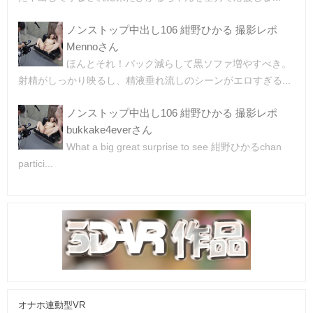
ノンストップ中出し106 紺野ひかる 撮影レポ
Mennoさん
ほんとそれ！バック減らして黒ソファ増やすべき。
射精がしっかり映るし、精液垂れ流しのシーンがエロすぎる...
ノンストップ中出し106 紺野ひかる 撮影レポ
bukkake4everさん
What a big great surprise to see 紺野ひかるchan
partici...
オナホ連動型VR