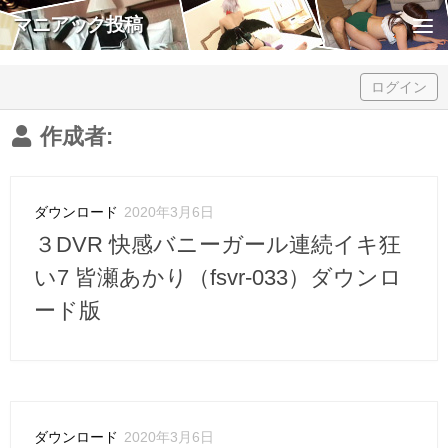
マニアック投稿
Skip to content
ログイン
作成者:
ダウンロード
2020年3月6日
３DVR 快感バニーガール連続イキ狂
い7 皆瀬あかり（fsvr-033）ダウンロ
ード版
ダウンロード
2020年3月6日