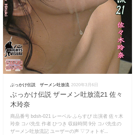
ぶっかけ伝説 ザーメン吐放流
2020年3月6日
ぶっかけ伝説 ザーメン吐放流21 佐々
木玲奈
商品番号 bdsh-021 レーベル ふらすぴ 出演者 佐々木
玲奈 コバ先生 作者 ひつき 収録時間 9分 コバ先生の
ザーメン吐放流記 ユーザーの声 ▽フォトギ...