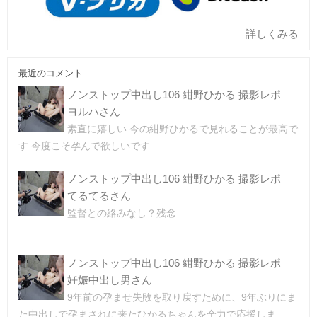
詳しくみる
最近のコメント
ノンストップ中出し106 紺野ひかる 撮影レポ
ヨルハさん
素直に嬉しい 今の紺野ひかるで見れることが最高で
す 今度こそ孕んで欲しいです
ノンストップ中出し106 紺野ひかる 撮影レポ
てるてるさん
監督との絡みなし？残念
ノンストップ中出し106 紺野ひかる 撮影レポ
妊娠中出し男さん
9年前の孕ませ失敗を取り戻すために、9年ぶりにま
た中出しで孕まされに来たひかるちゃんを全力で応援しま...