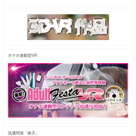
オナホ連動型VR
流通問屋「映天」