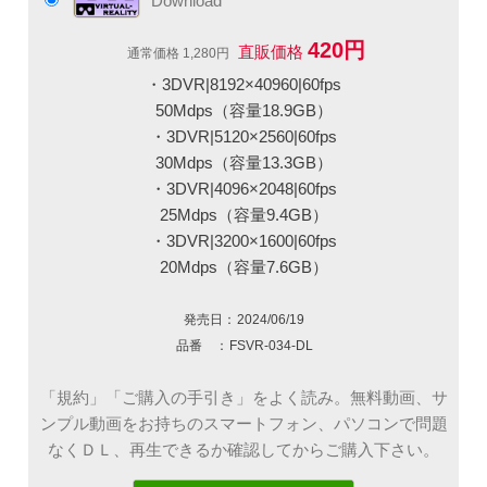
Download
420円
直販価格
通常価格 1,280円
・3DVR|8192×40960|60fps
50Mdps（容量18.9GB）
・3DVR|5120×2560|60fps
30Mdps（容量13.3GB）
・3DVR|4096×2048|60fps
25Mdps（容量9.4GB）
・3DVR|3200×1600|60fps
20Mdps（容量7.6GB）
発売日：
2024/06/19
品番 ：
FSVR-034-DL
「規約」「ご購入の手引き」をよく読み。無料動画、サ
ンプル動画をお持ちのスマートフォン、パソコンで問題
なくＤＬ、再生できるか確認してからご購入下さい。