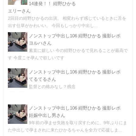
14連発！！ 紺野ひかる
エリーさん
2回目の紺野ひかるの出演。 相変わらず感じているときに舌を
出す仕草がかわいい。 今回もしっかり中出し...
ノンストップ中出し106 紺野ひかる 撮影レポ
ヨルハさん
素直に嬉しい 今の紺野ひかるで見れることが最高で
す 今度こそ孕んで欲しいです
ノンストップ中出し106 紺野ひかる 撮影レポ
てるてるさん
監督との絡みなし？残念
ノンストップ中出し106 紺野ひかる 撮影レポ
妊娠中出し男さん
9年前の孕ませ失敗を取り戻すために、9年ぶりにま
た中出しで孕まされに来たひかるちゃんを全力で応援しま...