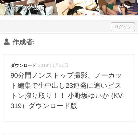
マニアック投稿
Skip to content
ログイン
作成者:
ダウンロード
2019年1月21日
90分間ノンストップ撮影、ノーカッ
ト編集で生中出し23連発に追いピス
トン搾り取り！！ 小野坂ゆいか (KV-
319）ダウンロード版