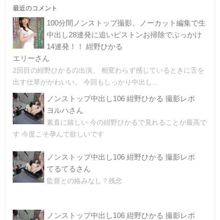
最近のコメント
100分間ノンストップ撮影、ノーカット編集で生
中出し28連発に追いピストンお掃除でぶっかけ
14連発！！ 紺野ひかる
エリーさん
2回目の紺野ひかるの出演。 相変わらず感じているときに舌を
出す仕草がかわいい。 今回もしっかり中出し...
ノンストップ中出し106 紺野ひかる 撮影レポ
ヨルハさん
素直に嬉しい 今の紺野ひかるで見れることが最高で
す 今度こそ孕んで欲しいです
ノンストップ中出し106 紺野ひかる 撮影レポ
てるてるさん
監督との絡みなし？残念
ノンストップ中出し106 紺野ひかる 撮影レポ