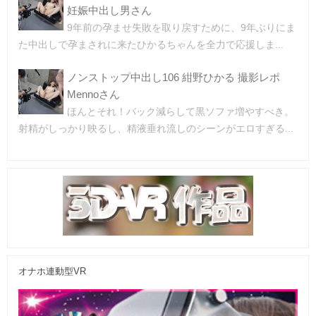
妊娠中出し男さん
9年前の孕ませ失敗を取り戻すために、9年ぶりにま
た中出しで孕まされに来たひかるちゃんを全力で応援しま...
ノンストップ中出し106 紺野ひかる 撮影レポ
Mennoさん
ほんとそれ！バック減らして黒ソファ増やすべき。
射精がしっかり映るし、精液垂れ流しのシーンがエロすぎる...
オナホ連動型VR