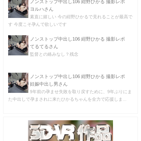
ノンストップ中出し106 紺野ひかる 撮影レポ
ヨルハさん
素直に嬉しい 今の紺野ひかるで見れることが最高で
す 今度こそ孕んで欲しいです
ノンストップ中出し106 紺野ひかる 撮影レポ
てるてるさん
監督との絡みなし？残念
ノンストップ中出し106 紺野ひかる 撮影レポ
妊娠中出し男さん
9年前の孕ませ失敗を取り戻すために、9年ぶりにま
た中出しで孕まされに来たひかるちゃんを全力で応援しま...