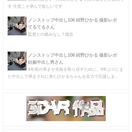
す 今度こそ孕んで欲しいです
ノンストップ中出し106 紺野ひかる 撮影レポ
てるてるさん
監督との絡みなし？残念
ノンストップ中出し106 紺野ひかる 撮影レポ
妊娠中出し男さん
9年前の孕ませ失敗を取り戻すために、9年ぶりにま
た中出しで孕まされに来たひかるちゃんを全力で応援しま...