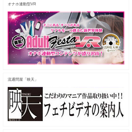
オナホ連動型VR
流通問屋「映天」