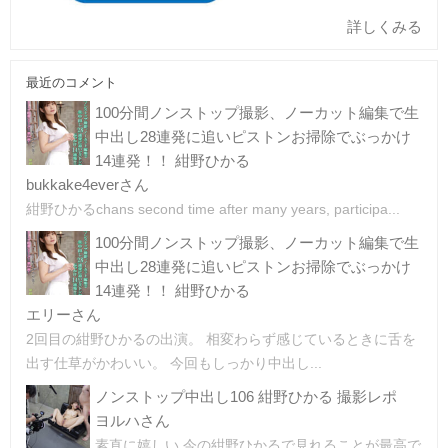
詳しくみる
最近のコメント
100分間ノンストップ撮影、ノーカット編集で生
中出し28連発に追いピストンお掃除でぶっかけ
14連発！！ 紺野ひかる
bukkake4everさん
紺野ひかるchans second time after many years, participa...
100分間ノンストップ撮影、ノーカット編集で生
中出し28連発に追いピストンお掃除でぶっかけ
14連発！！ 紺野ひかる
エリーさん
2回目の紺野ひかるの出演。 相変わらず感じているときに舌を
出す仕草がかわいい。 今回もしっかり中出し...
ノンストップ中出し106 紺野ひかる 撮影レポ
ヨルハさん
素直に嬉しい 今の紺野ひかるで見れることが最高で