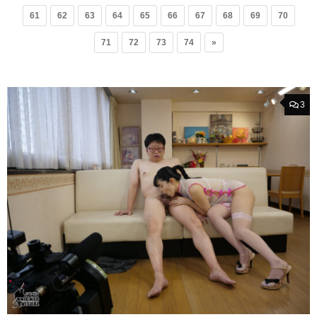
61
62
63
64
65
66
67
68
69
70
71
72
73
74
»
3