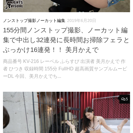
ノンストップ撮影ノーカット編集
2019年6月20日
155分間ノンストップ撮影、ノーカット編
集で中出し32連発に長時間お掃除フェラと
ぶっかけ16連発！！ 美月かえで
商品番号 KV-216 レーベル ふらすぴ 出演者 美月かえで 作
者 ひつき 収録時間 155分 FullHD 超高画質サンプルムービ
ーDL 今回、美月かえでち...
5