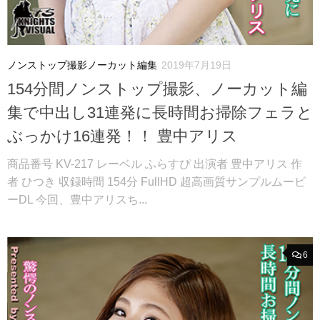
ノンストップ撮影ノーカット編集
2019年7月19日
154分間ノンストップ撮影、ノーカット編
集で中出し31連発に長時間お掃除フェラと
ぶっかけ16連発！！ 豊中アリス
商品番号 KV-217 レーベル ふらすぴ 出演者 豊中アリス 作
者 ひつき 収録時間 154分 FullHD 超高画質サンプルムービ
ーDL 今回、豊中アリスち...
6