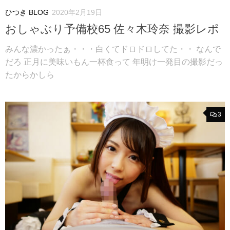
ひつき BLOG
2020年2月19日
おしゃぶり予備校65 佐々木玲奈 撮影レポ
みんな濃かったぁ・・・白くてドロドロしてた・・ なんで
だろ 正月に美味いもん一杯食って 年明け一発目の撮影だっ
たからかしら
3