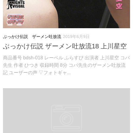
ぶっかけ伝説 ザーメン吐放流
2019年6月9日
ぶっかけ伝説 ザーメン吐放流18 上川星空
商品番号 bdsh-018 レーベル ふらすぴ 出演者 上川星空 コバ
先生 作者 ひつき 収録時間 8分 コバ先生のザーメン吐放流
記 ユーザーの声 ▽フォトギャ...