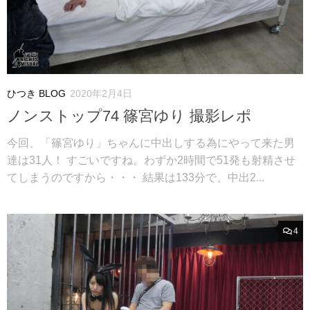
ひつき BLOG
2020年2月4日
ノンストップ74 篠宮ゆり 撮影レポ
今回、「篠宮ゆり」ちゃんに中出しする為にやって来た男
達は31人！ すごいですね。わずか2時間で51発も射精させ
てしまうのですから・・・ 結果は133分で、中出2...
4