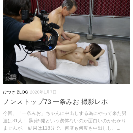
ひつき BLOG
2020年1月7日
ノンストップ73 一条みお 撮影レポ
今回、「一条みお」ちゃんに中出しする為にやって来た男
達は31人！ 暴発5発という勿体ないのか面白いのかわかり
ませんが、 結果は118分で、何度も何度も中出しし、...