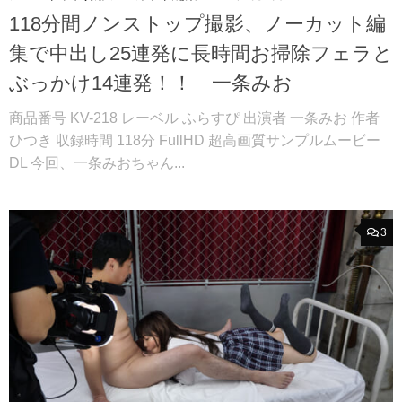
118分間ノンストップ撮影、ノーカット編
集で中出し25連発に長時間お掃除フェラと
ぶっかけ14連発！！ 一条みお
商品番号 KV-218 レーベル ふらすぴ 出演者 一条みお 作者
ひつき 収録時間 118分 FullHD 超高画質サンプルムービー
DL 今回、一条みおちゃん...
3