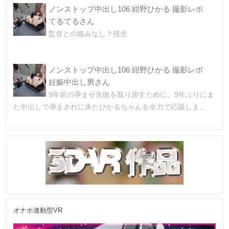
ノンストップ中出し106 紺野ひかる 撮影レポ
てるてるさん
監督との絡みなし？残念
ノンストップ中出し106 紺野ひかる 撮影レポ
妊娠中出し男さん
9年前の孕ませ失敗を取り戻すために、9年ぶりにま
た中出しで孕まされに来たひかるちゃんを全力で応援しま...
オナホ連動型VR