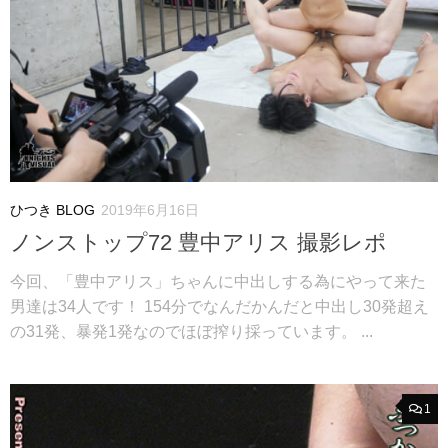
ひつき BLOG
2019年6月16日
ノンストップ72 豊中アリス 撮影レポ
今回、「豊中アリス」ちゃんに中出しする為にやって来た
男達は34人です！ 154分でなんだかんだと中出し30発超え
の31発、暴発1発なのでほぼ搾り採っています。 ...
1