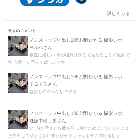
詳しくみる
最近のコメント
ノンストップ中出し106 紺野ひかる 撮影レポ
ヨルハさん
素直に嬉しい 今の紺野ひかるで見れることが最高で
す 今度こそ孕んで欲しいです
ノンストップ中出し106 紺野ひかる 撮影レポ
てるてるさん
監督との絡みなし？残念
ノンストップ中出し106 紺野ひかる 撮影レポ
妊娠中出し男さん
9年前の孕ませ失敗を取り戻すために、9年ぶりにま
た中出しで孕まされに来たひかるちゃんを全力で応援しま...