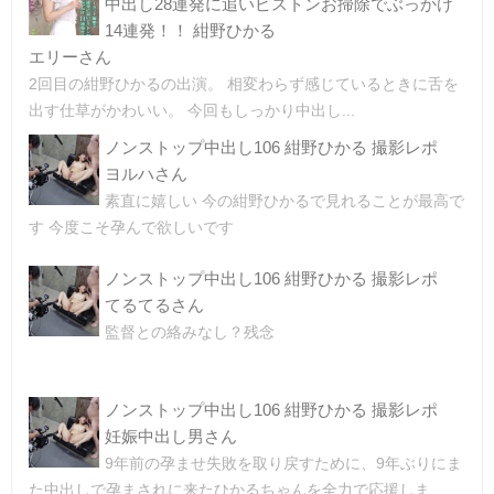
中出し28連発に追いピストンお掃除でぶっかけ
14連発！！ 紺野ひかる
エリーさん
2回目の紺野ひかるの出演。 相変わらず感じているときに舌を
出す仕草がかわいい。 今回もしっかり中出し...
ノンストップ中出し106 紺野ひかる 撮影レポ
ヨルハさん
素直に嬉しい 今の紺野ひかるで見れることが最高で
す 今度こそ孕んで欲しいです
ノンストップ中出し106 紺野ひかる 撮影レポ
てるてるさん
監督との絡みなし？残念
ノンストップ中出し106 紺野ひかる 撮影レポ
妊娠中出し男さん
9年前の孕ませ失敗を取り戻すために、9年ぶりにま
た中出しで孕まされに来たひかるちゃんを全力で応援しま...