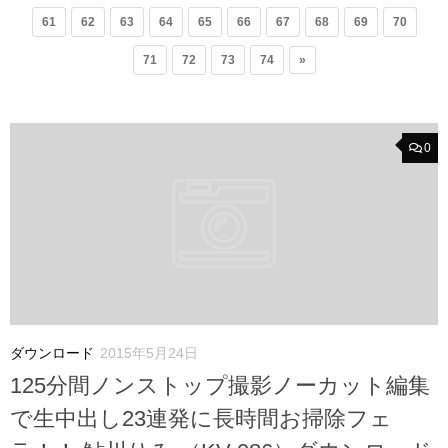
61
62
63
64
65
66
67
68
69
70
71
72
73
74
»
0
ダウンロード
2015年5月24日
125分間ノンストップ撮影ノーカット編集
で生中出し23連発に長時間お掃除フェ