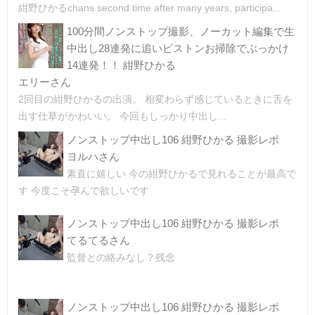
紺野ひかるchans second time after many years, participa...
100分間ノンストップ撮影、ノーカット編集で生
中出し28連発に追いピストンお掃除でぶっかけ
14連発！！ 紺野ひかる
エリーさん
2回目の紺野ひかるの出演。 相変わらず感じているときに舌を
出す仕草がかわいい。 今回もしっかり中出し...
ノンストップ中出し106 紺野ひかる 撮影レポ
ヨルハさん
素直に嬉しい 今の紺野ひかるで見れることが最高で
す 今度こそ孕んで欲しいです
ノンストップ中出し106 紺野ひかる 撮影レポ
てるてるさん
監督との絡みなし？残念
ノンストップ中出し106 紺野ひかる 撮影レポ