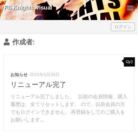
FS.Knights Visual
Skip to content
ログイン
作成者:
0
お知らせ
2015年5月26日
リニューアル完了
リニューアル完了しました。 以前の会員情報、購入
履歴は、全てリセットします。 ので、以前会員の方
でもログインできません。 再登録をしてのご購入を
お願いします...