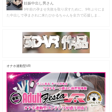
妊娠中出し男さん
9年前の孕ませ失敗を取り戻すために、9年ぶりにま
た中出しで孕まされに来たひかるちゃんを全力で応援しま...
オナホ連動型VR