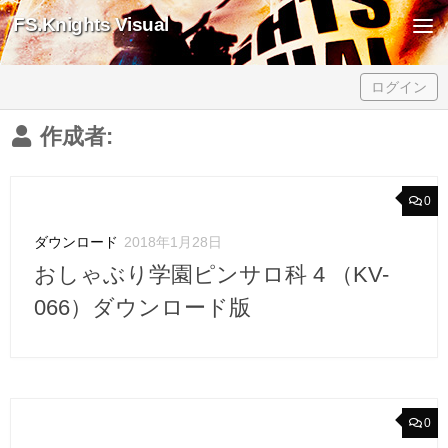
FS.Knights Visual
Skip to content
ログイン
作成者:
0
ダウンロード
2018年1月28日
おしゃぶり学園ピンサロ科 4 （KV-
066）ダウンロード版
0