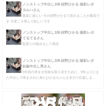
ノンストップ中出し106 紺野ひかる 撮影レポ
ヨルハさん
素直に嬉しい 今の紺野ひかるで見れることが最高で
す 今度こそ孕んで欲しいです
ノンストップ中出し106 紺野ひかる 撮影レポ
てるてるさん
監督との絡みなし？残念
ノンストップ中出し106 紺野ひかる 撮影レポ
妊娠中出し男さん
9年前の孕ませ失敗を取り戻すために、9年ぶりにま
た中出しで孕まされに来たひかるちゃんを全力で応援しま...