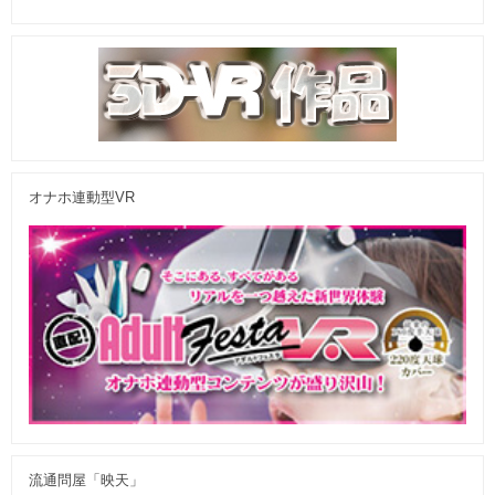
オナホ連動型VR
流通問屋「映天」