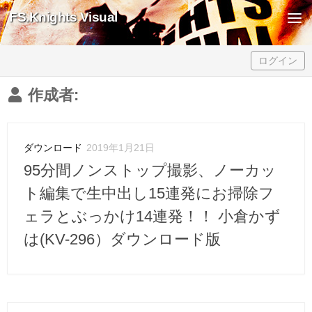
FS.Knights Visual
Skip to content
ログイン
作成者:
ダウンロード
2019年1月21日
95分間ノンストップ撮影、ノーカッ
ト編集で生中出し15連発にお掃除フ
ェラとぶっかけ14連発！！ 小倉かず
は(KV-296）ダウンロード版