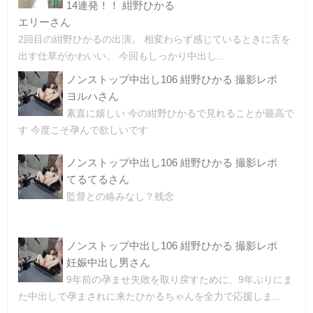
14連発！！ 紺野ひかる
エリーさん
2回目の紺野ひかるの出演。 相変わらず感じているときに舌を
出す仕草がかわいい。 今回もしっかり中出し...
ノンストップ中出し106 紺野ひかる 撮影レポ
ヨルハさん
素直に嬉しい 今の紺野ひかるで見れることが最高で
す 今度こそ孕んで欲しいです
ノンストップ中出し106 紺野ひかる 撮影レポ
てるてるさん
監督との絡みなし？残念
ノンストップ中出し106 紺野ひかる 撮影レポ
妊娠中出し男さん
9年前の孕ませ失敗を取り戻すために、9年ぶりにま
た中出しで孕まされに来たひかるちゃんを全力で応援しま...