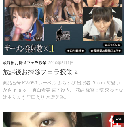
放課後お掃除フェラ授業
2010年5月1日
放課後お掃除フェラ授業 2
商品番号 KV-059 レーベル ふらすぴ 出演者 Ｒａｍ 河愛つ
かさ ｎａｏ． 真白希美 宮下ゆうこ 花純 篠宮香穂 森ゆきな
辻本りょう 里田えり 水野美香...
0