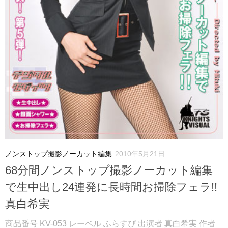
ノンストップ撮影ノーカット編集
2010年5月21日
68分間ノンストップ撮影ノーカット編集
で生中出し24連発に長時間お掃除フェラ!!
真白希実
商品番号 KV-053 レーベル ふらすぴ 出演者 真白希実 作者