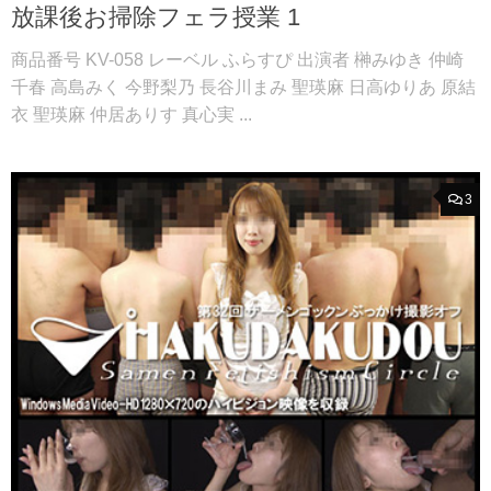
放課後お掃除フェラ授業 1
商品番号 KV-058 レーベル ふらすぴ 出演者 榊みゆき 仲崎
千春 高島みく 今野梨乃 長谷川まみ 聖瑛麻 日高ゆりあ 原結
衣 聖瑛麻 仲居ありす 真心実 ...
3