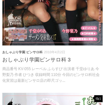
おしゃぶり学園 ピンサロ科
2010年4月2日
おしゃぶり学園ピンサロ科 3
商品番号 KV-055 レーベル ふらすぴ 出演者 千堂ゆりあ 今
野梨乃 作者 ひつき 収録時間 110分 今回のピンサロ科社会
化実習は最新ピンサロ店の即尺ゴッ...
1