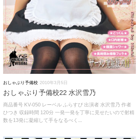
おしゃぶり予備校
2010年3月5日
おしゃぶり予備校22 水沢雪乃
商品番号 KV-050 レーベル ふらすぴ 出演者 水沢雪乃 作者
ひつき 収録時間 120分 一発一発を丁寧に見せたいので射精
数を13発に凝縮して手をなるべく...