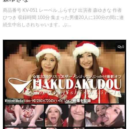
商品番号 KV-051 レーベル ふらすぴ 出演者 森ゆきな 作者
ひつき 収録時間 100分 集まった男優20人に100分の間に連
続生中出しされちゃいます。ぶ...
0