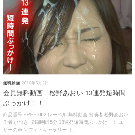
無料動画
2010年5月2日
会員無料動画 松野あおい 13連発短時間
ぶっかけ！！
商品番号 FREE-002 レーベル 無料動画 出演者 松野あおい
作者 ひつき 収録時間 5分 13連発短時間ぶっかけ！！ ユー
ザーの声 ▽フォトギャラリー（...