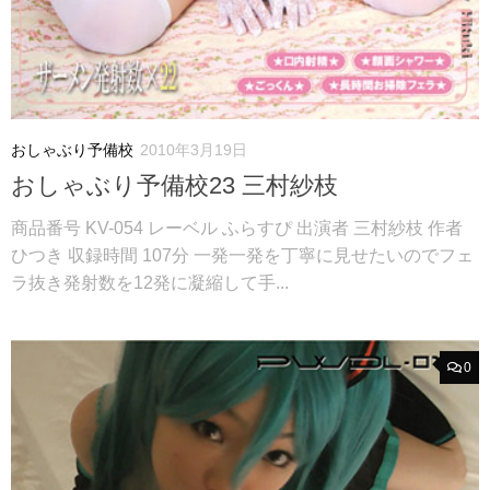
おしゃぶり予備校
2010年3月19日
おしゃぶり予備校23 三村紗枝
商品番号 KV-054 レーベル ふらすぴ 出演者 三村紗枝 作者
ひつき 収録時間 107分 一発一発を丁寧に見せたいのでフェ
ラ抜き発射数を12発に凝縮して手...
0