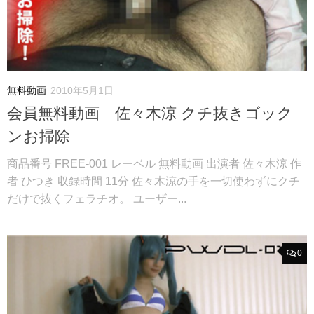
無料動画
2010年5月1日
会員無料動画 佐々木涼 クチ抜きゴック
ンお掃除
商品番号 FREE-001 レーベル 無料動画 出演者 佐々木涼 作
者 ひつき 収録時間 11分 佐々木涼の手を一切使わずにクチ
だけで抜くフェラチオ。 ユーザー...
0