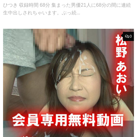
ひつき 収録時間 68分 集まった男優21人に68分の間に連続
生中出しされちゃいます。ぶっ続...
0