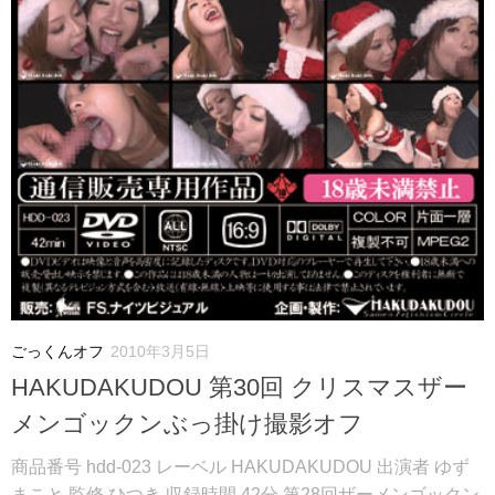
ごっくんオフ
2010年3月5日
HAKUDAKUDOU 第30回 クリスマスザー
メンゴックンぶっ掛け撮影オフ
商品番号 hdd-023 レーベル HAKUDAKUDOU 出演者 ゆず
まこと 監修 ひつき 収録時間 42分 第28回ザーメンゴックン