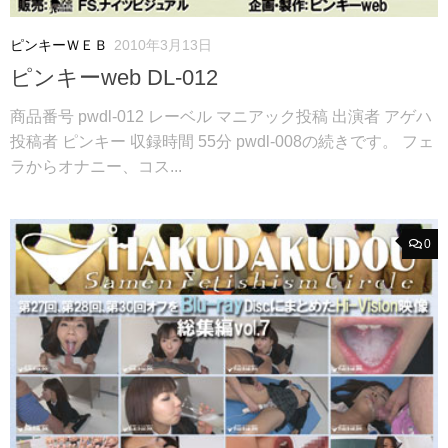
ピンキーＷＥＢ
2010年3月13日
ピンキーweb DL-012
商品番号 pwdl-012 レーベル マニアック投稿 出演者 アゲハ
投稿者 ピンキー 収録時間 55分 pwdl-008の続きです。 フェ
ラからオナニー、コス...
0