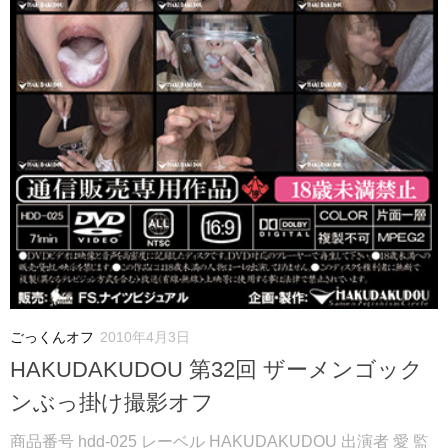
ごっくんオフ
2010年4月3日
HAKUDAKUDOU 第32回 ザーメンゴック
ンぶっ掛け撮影オフ
商品番号 hdd-025 レーベル HAKUDAKUDOU 出演者 愛 監