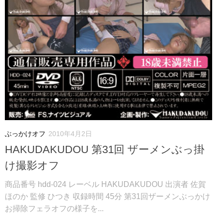
ぶっかけオフ
2010年4月2日
HAKUDAKUDOU 第31回 ザーメンぶっ掛
け撮影オフ
商品番号 hdd-024 レーベル HAKUDAKUDOU 出演者 佐賀
ほのか 監修 ひつき 収録時間 45分 第31回ザーメンぶっかけ
お掃除フェラオフの様子を...