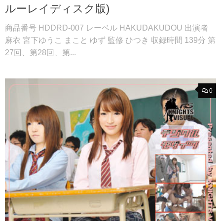
ルーレイディスク版)
商品番号 HDDRD-007 レーベル HAKUDAKUDOU 出演者
麻衣 宮下ゆうこ まこと ゆず 監修 ひつき 収録時間 139分 第
27回、第28回、第...
0