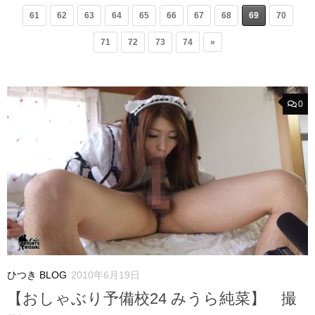
61
62
63
64
65
66
67
68
69
70
71
72
73
74
»
0
ひつき BLOG
2010年6月19日
【おしゃぶり予備校24 みうら純菜】 撮