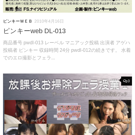
ピンキーＷＥＢ
2010年4月16日
ピンキーweb DL-013
商品番号 pwdl-013 レーベル マニアック投稿 出演者 アゲハ
投稿者 ピンキー 収録時間 24分 pwdl-012の続きです。 水着
でのエロ撮影とフェラ...
0