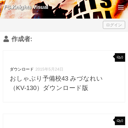
FS.Knights Visual
Skip to content
ログイン
作成者:
0
ダウンロード
2015年5月24日
おしゃぶり予備校43 みづなれい
（KV-130）ダウンロード版
0