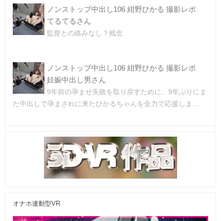
ノンストップ中出し106 紺野ひかる 撮影レポ
てるてるさん
監督との絡みなし？残念
ノンストップ中出し106 紺野ひかる 撮影レポ
妊娠中出し男さん
9年前の孕ませ失敗を取り戻すために、9年ぶりにま
た中出しで孕まされに来たひかるちゃんを全力で応援しま...
オナホ連動型VR