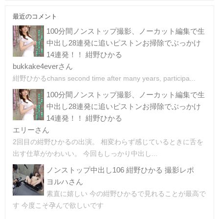
最近のコメント
100分間ノンストップ撮影、ノーカット編集で生
中出し28連発に追いピストンお掃除でぶっかけ
14連発！！ 紺野ひかる
bukkake4everさん
紺野ひかるchans second time after many years, participa...
100分間ノンストップ撮影、ノーカット編集で生
中出し28連発に追いピストンお掃除でぶっかけ
14連発！！ 紺野ひかる
エリーさん
2回目の紺野ひかるの出演。 相変わらず感じているときに舌を
出す仕草がかわいい。 今回もしっかり中出し...
ノンストップ中出し106 紺野ひかる 撮影レポ
ヨルハさん
素直に嬉しい 今の紺野ひかるで見れることが最高で
す 今度こそ孕んで欲しいです