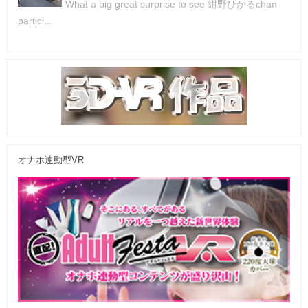
What a big great surprise to see 紺野ひかるchan
partici...
オナホ連動型VR