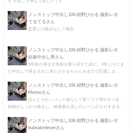
す 今度こそ孕んで欲しいです
ノンストップ中出し106 紺野ひかる 撮影レポ
てるてるさん
監督との絡みなし？残念
ノンストップ中出し106 紺野ひかる 撮影レポ
妊娠中出し男さん
9年前の孕ませ失敗を取り戻すために、9年ぶりにま
た中出しで孕まされに来たひかるちゃんを全力で応援しま...
ノンストップ中出し106 紺野ひかる 撮影レポ
Mennoさん
ほんとそれ！バック減らして黒ソファ増やすべき。
射精がしっかり映るし、精液垂れ流しのシーンがエロすぎる...
ノンストップ中出し106 紺野ひかる 撮影レポ
bukkake4everさん