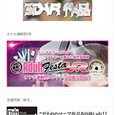
オナホ連動型VR
流通問屋「映天」