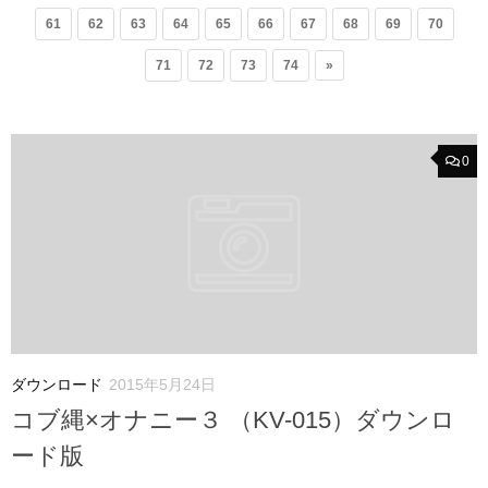
61
62
63
64
65
66
67
68
69
70
71
72
73
74
»
0
ダウンロード
2015年5月24日
コブ縄×オナニー３ （KV-015）ダウンロ
ード版