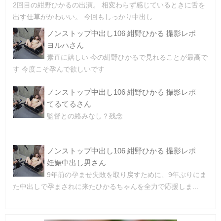
2回目の紺野ひかるの出演。 相変わらず感じているときに舌を
出す仕草がかわいい。 今回もしっかり中出し...
ノンストップ中出し106 紺野ひかる 撮影レポ
ヨルハさん
素直に嬉しい 今の紺野ひかるで見れることが最高で
す 今度こそ孕んで欲しいです
ノンストップ中出し106 紺野ひかる 撮影レポ
てるてるさん
監督との絡みなし？残念
ノンストップ中出し106 紺野ひかる 撮影レポ
妊娠中出し男さん
9年前の孕ませ失敗を取り戻すために、9年ぶりにま
た中出しで孕まされに来たひかるちゃんを全力で応援しま...