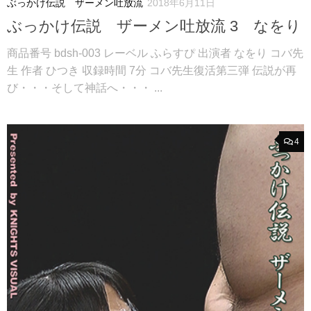
ぶっかけ伝説 ザーメン吐放流
2018年6月11日
ぶっかけ伝説 ザーメン吐放流 3 なをり
商品番号 bdsh-003 レーベル ふらすぴ 出演者 なをり コバ先
生 作者 ひつき 収録時間 7分 コバ先生復活第三弾 伝説が再
び・・・そして神話へ・・・ ...
4