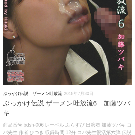
ぶっかけ伝説 ザーメン吐放流
2018年7月30日
ぶっかけ伝説 ザーメン吐放流6 加藤ツバ
キ
商品番号 bdsh-006 レーベル ふらすぴ 出演者 加藤ツバキ コ
バ先生 作者 ひつき 収録時間 12分 コバ先生復活第六弾 伝説