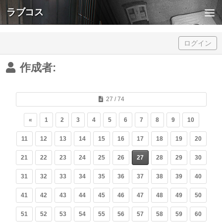
ラブコス
Skip to content
ログイン
作成者:
27 / 74
«
1
2
3
4
5
6
7
8
9
10
11
12
13
14
15
16
17
18
19
20
21
22
23
24
25
26
27
28
29
30
31
32
33
34
35
36
37
38
39
40
41
42
43
44
45
46
47
48
49
50
51
52
53
54
55
56
57
58
59
60