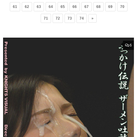
61
62
63
64
65
66
67
68
69
70
71
72
73
74
»
6