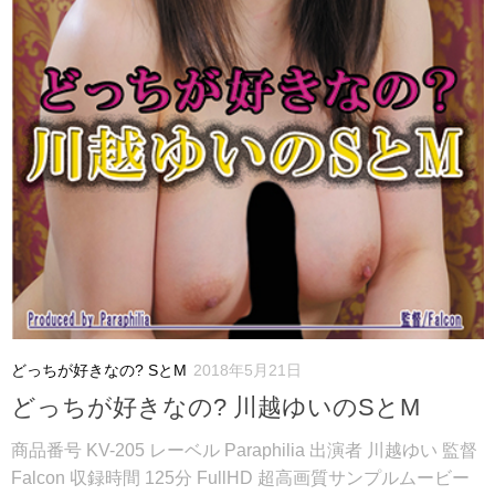
どっちが好きなの? SとM
2018年5月21日
どっちが好きなの? 川越ゆいのSとM
商品番号 KV-205 レーベル Paraphilia 出演者 川越ゆい 監督
Falcon 収録時間 125分 FullHD 超高画質サンプルムービー