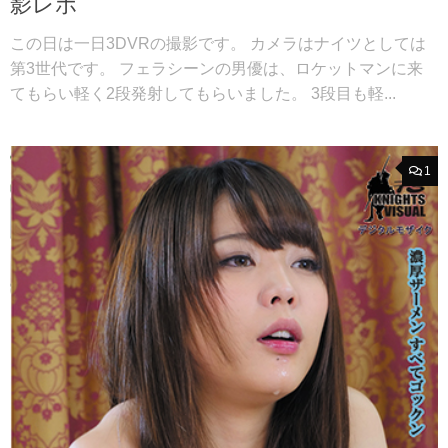
影レポ
この日は一日3DVRの撮影です。 カメラはナイツとしては
第3世代です。 フェラシーンの男優は、ロケットマンに来
てもらい軽く2段発射してもらいました。 3段目も軽...
1