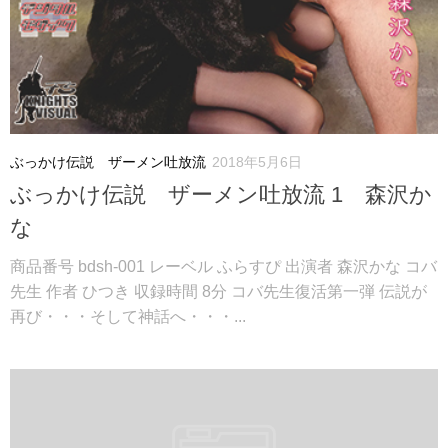
ぶっかけ伝説 ザーメン吐放流
2018年5月6日
ぶっかけ伝説 ザーメン吐放流 1 森沢か
な
商品番号 bdsh-001 レーベル ふらすぴ 出演者 森沢かな コバ
先生 作者 ひつき 収録時間 8分 コバ先生復活第一弾 伝説が
再び・・・そして神話へ・・・...