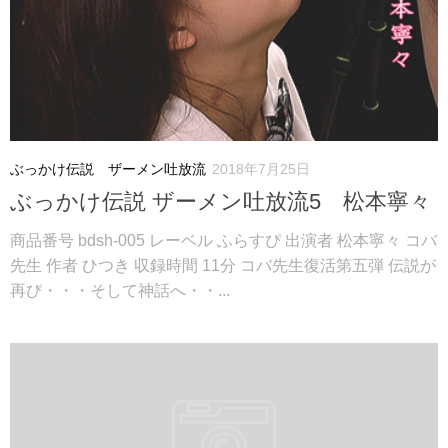
ぶっかけ伝説 ザーメン吐放流
2018年7月25日
ぶっかけ伝説 ザーメン吐放流5 松本寧々
商品番号 bdsh-005 レーベル ふらすぴ 出演者 松本寧々 コバ
先生 作者 ひつき 収録時間 11分 コバ先生復活第五弾 伝説が
再び・・・そして神話へ・・...