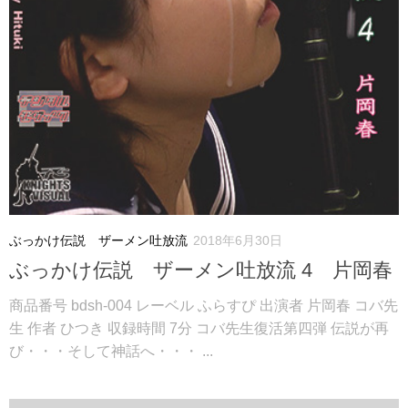
ぶっかけ伝説 ザーメン吐放流
2018年6月30日
ぶっかけ伝説 ザーメン吐放流 4 片岡春
商品番号 bdsh-004 レーベル ふらすぴ 出演者 片岡春 コバ先
生 作者 ひつき 収録時間 7分 コバ先生復活第四弾 伝説が再
び・・・そして神話へ・・・ ...