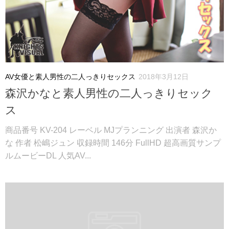
AV女優と素人男性の二人っきりセックス
2018年3月12日
森沢かなと素人男性の二人っきりセック
ス
商品番号 KV-204 レーベル MJプランニング 出演者 森沢か
な 作者 松嶋ジュン 収録時間 146分 FullHD 超高画質サンプ
ルムービーDL 人気AV...