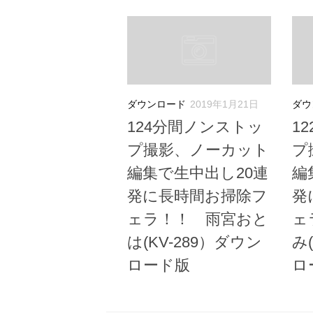
ダウンロード
2019年1月21日
ダウ
124分間ノンストッ
1
プ撮影、ノーカット
プ
編集で生中出し20連
編
発に長時間お掃除フ
発
ェラ！！ 雨宮おと
ェ
は(KV-289）ダウン
み
ロード版
ロ