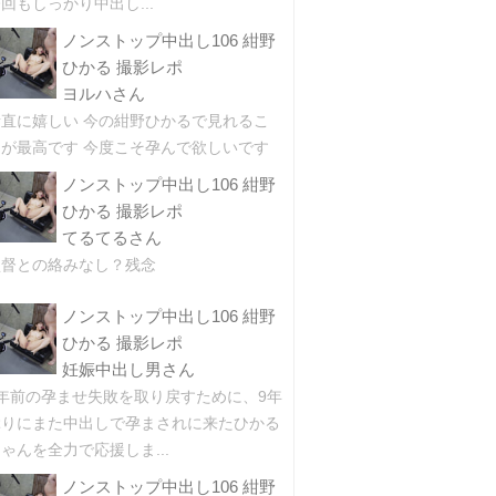
回もしっかり中出し...
ノンストップ中出し106 紺野
ひかる 撮影レポ
ヨルハさん
素直に嬉しい 今の紺野ひかるで見れるこ
とが最高です 今度こそ孕んで欲しいです
ノンストップ中出し106 紺野
ひかる 撮影レポ
てるてるさん
監督との絡みなし？残念
ノンストップ中出し106 紺野
ひかる 撮影レポ
妊娠中出し男さん
9年前の孕ませ失敗を取り戻すために、9年
ぶりにまた中出しで孕まされに来たひかる
ゃんを全力で応援しま...
ノンストップ中出し106 紺野