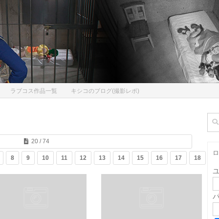
ラブコス作品一覧
キシコのブログ(撮影レポ)
検
索:
20 / 74
ロ
8
9
10
11
12
13
14
15
16
17
18
1