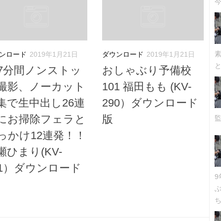
今
ンロード
2019年1月21日
ダウンロード
2019年1月21日
27分間ノンストッ
おしゃぶり予備校
撮影、ノーカット
101 福田もも (KV-
集で生中出し26連
290）ダウンロード
にお掃除フェラと
版
っかけ12連発！！
瀬ひまり(KV-
91）ダウンロード
ち