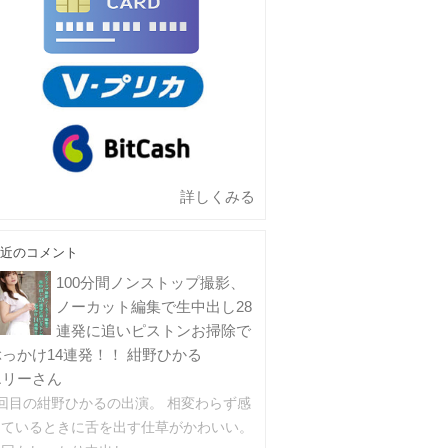
詳しくみる
近のコメント
100分間ノンストップ撮影、
ノーカット編集で生中出し28
連発に追いピストンお掃除で
ぶっかけ14連発！！ 紺野ひかる
エリーさん
2回目の紺野ひかるの出演。 相変わらず感
じているときに舌を出す仕草がかわいい。