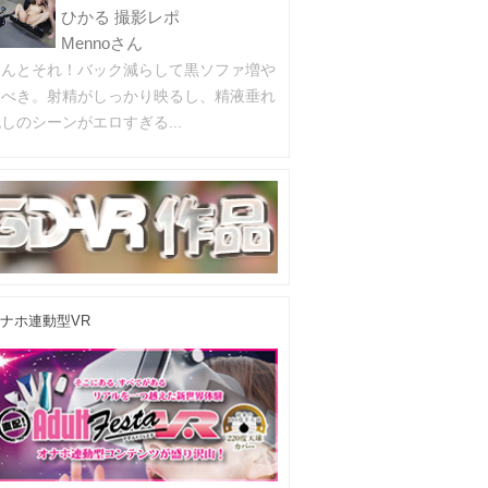
ひかる 撮影レポ
Mennoさん
ほんとそれ！バック減らして黒ソファ増や
すべき。射精がしっかり映るし、精液垂れ
しのシーンがエロすぎる...
ナホ連動型VR