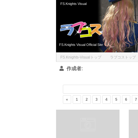
FS.Knights Visual
Skip to content
FS.Knights Visual Official Site
FS.Knights-Visualトップ
ラブコストップ
作成者:
«
1
2
3
4
5
6
7