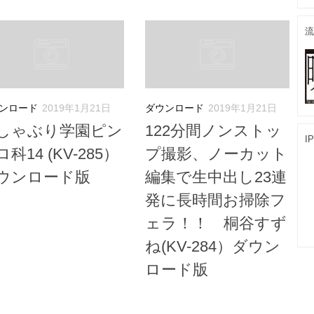
流
ンロード
2019年1月21日
ダウンロード
2019年1月21日
しゃぶり学園ピン
122分間ノンストッ
I
科14 (KV-285）
プ撮影、ノーカット
ウンロード版
編集で生中出し23連
発に長時間お掃除フ
ェラ！！ 桐谷すず
ね(KV-284）ダウン
ロード版