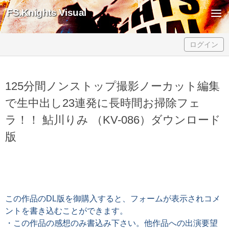
FS.Knights Visual
Skip to content
ログイン
125分間ノンストップ撮影ノーカット編集
で生中出し23連発に長時間お掃除フェ
ラ！！ 鮎川りみ （KV-086）ダウンロード
版
この作品のDL版を御購入すると、フォームが表示されコメ
ントを書き込むことができます。
・この作品の感想のみ書込み下さい。他作品への出演要望