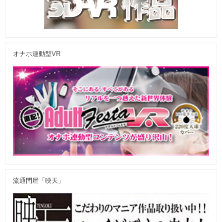
オナホ連動型VR
流通問屋「映天」