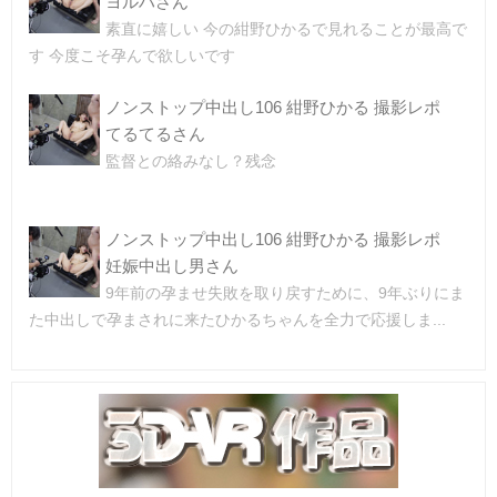
ヨルハさん
素直に嬉しい 今の紺野ひかるで見れることが最高で
す 今度こそ孕んで欲しいです
ノンストップ中出し106 紺野ひかる 撮影レポ
てるてるさん
監督との絡みなし？残念
ノンストップ中出し106 紺野ひかる 撮影レポ
妊娠中出し男さん
9年前の孕ませ失敗を取り戻すために、9年ぶりにま
た中出しで孕まされに来たひかるちゃんを全力で応援しま...