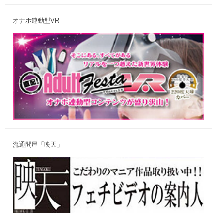
オナホ連動型VR
流通問屋「映天」