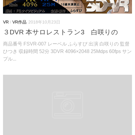
VR
/
VR作品
2018年10月23日
３DVR 本サロレストラン3 白咲りの
商品番号 FSVR-007 レーベル ふらすぴ 出演 白咲りの 監督
ひつき 収録時間 52分 3DVR 4096×2048 25Mdps 60fps サン
プル...