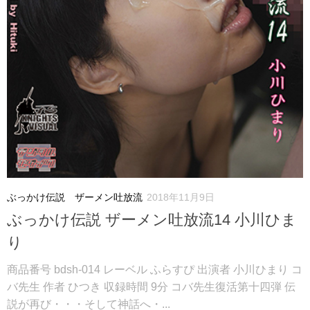
ぶっかけ伝説 ザーメン吐放流
2018年11月9日
ぶっかけ伝説 ザーメン吐放流14 小川ひま
り
商品番号 bdsh-014 レーベル ふらすぴ 出演者 小川ひまり コ
バ先生 作者 ひつき 収録時間 9分 コバ先生復活第十四弾 伝
説が再び・・・そして神話へ・...