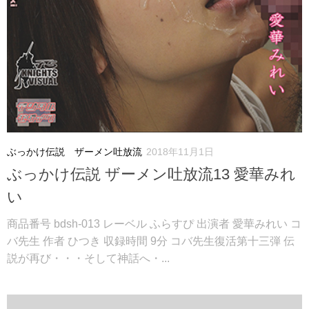
ぶっかけ伝説 ザーメン吐放流
2018年11月1日
ぶっかけ伝説 ザーメン吐放流13 愛華みれ
い
商品番号 bdsh-013 レーベル ふらすぴ 出演者 愛華みれい コ
バ先生 作者 ひつき 収録時間 9分 コバ先生復活第十三弾 伝
説が再び・・・そして神話へ・...