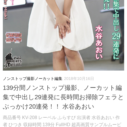
ノンストップ撮影ノーカット編集
2018年10月16日
139分間ノンストップ撮影、ノーカット編
集で中出し29連発に長時間お掃除フェラと
ぶっかけ20連発！！ 水谷あおい
商品番号 KV-208 レーベル ふらすぴ 出演者 水谷あおい 作
者 ひつき 収録時間 139分 FullHD 超高画質サンプルムービ