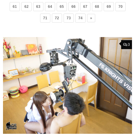
61
62
63
64
65
66
67
68
69
70
71
72
73
74
»
3