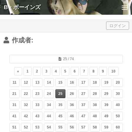
B・ボーインズ
Skip to content
ログイン
作成者:
25 / 74
«
1
2
3
4
5
6
7
8
9
10
11
12
13
14
15
16
17
18
19
20
21
22
23
24
25
26
27
28
29
30
31
32
33
34
35
36
37
38
39
40
41
42
43
44
45
46
47
48
49
50
51
52
53
54
55
56
57
58
59
60