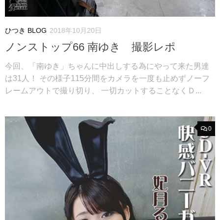
ひつき BLOG
2018年10月20日
ノンストップ66 南ゆき 撮影レポ
今回、「南ゆき」ちゃんに中出しする為にやって来た男達
は31人！ その様子115分間をカメラを一度も止めずノーフ
レームアウトで撮り切り、 一切カットすることなくＤ...
0