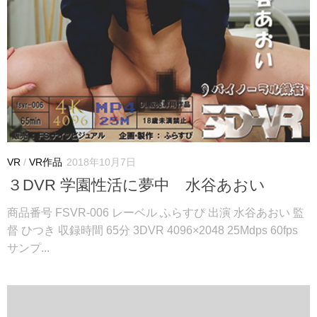
VR
/
VR作品
2018年10月7日
３DVR 学園性活に夢中 水谷あおい
商品番号 FSVR-006 レーベル ふらすぴ 出演 水谷あおい 監
督 ひつき 収録時間 65分 3DVR 4096×2048 25Mdps 60fps
サンプ...