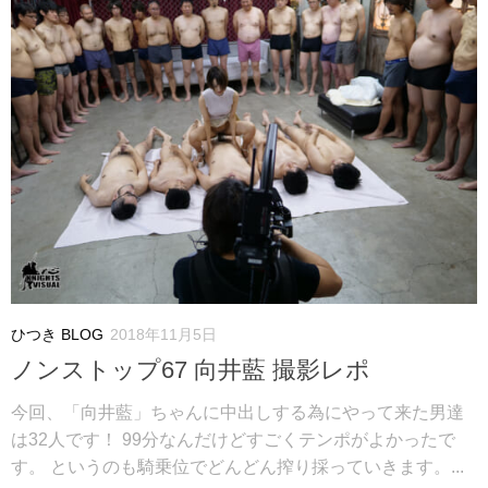
ひつき BLOG
2018年11月5日
ノンストップ67 向井藍 撮影レポ
今回、「向井藍」ちゃんに中出しする為にやって来た男達
は32人です！ 99分なんだけどすごくテンポがよかったで
す。 というのも騎乗位でどんどん搾り採っていきます。...