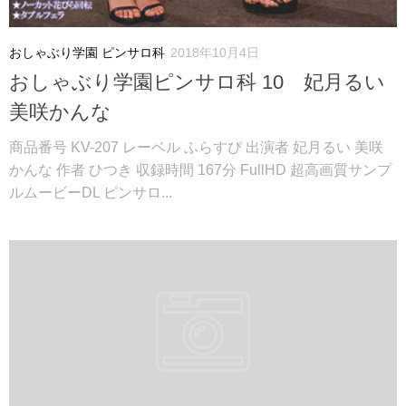
おしゃぶり学園 ピンサロ科
2018年10月4日
おしゃぶり学園ピンサロ科 10 妃月るい
美咲かんな
商品番号 KV-207 レーベル ふらすぴ 出演者 妃月るい 美咲
かんな 作者 ひつき 収録時間 167分 FullHD 超高画質サンプ
ルムービーDL ピンサロ...