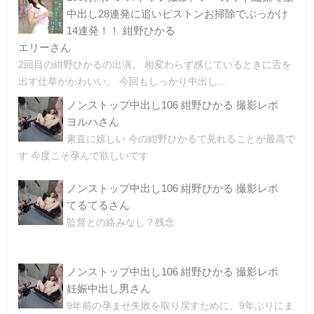
中出し28連発に追いピストンお掃除でぶっかけ
14連発！！ 紺野ひかる
エリーさん
2回目の紺野ひかるの出演。 相変わらず感じているときに舌を
出す仕草がかわいい。 今回もしっかり中出し...
ノンストップ中出し106 紺野ひかる 撮影レポ
ヨルハさん
素直に嬉しい 今の紺野ひかるで見れることが最高で
す 今度こそ孕んで欲しいです
ノンストップ中出し106 紺野ひかる 撮影レポ
てるてるさん
監督との絡みなし？残念
ノンストップ中出し106 紺野ひかる 撮影レポ
妊娠中出し男さん
9年前の孕ませ失敗を取り戻すために、9年ぶりにま