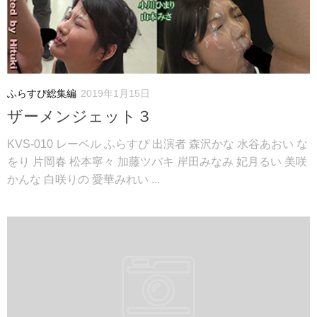
ふらすぴ総集編
2019年1月15日
ザーメンジェット３
KVS-010 レーベル ふらすぴ 出演者 森沢かな 水谷あおい な
をり 片岡春 松本寧々 加藤ツバキ 岸田みなみ 妃月るい 美咲
かんな 白咲りの 愛華みれい ...