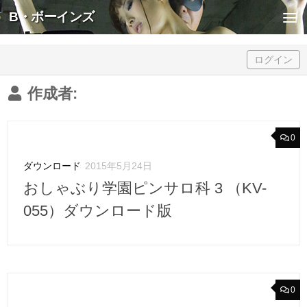
B・ボーインズ
Skip to content
ログイン
作成者:
0
ダウンロード
2015年5月24日
おしゃぶり学園ピンサロ科 3 （KV-
055）ダウンロード版
0