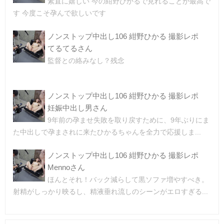
素直に嬉しい 今の紺野ひかるで見れることが最高で
す 今度こそ孕んで欲しいです
ノンストップ中出し106 紺野ひかる 撮影レポ
てるてるさん
監督との絡みなし？残念
ノンストップ中出し106 紺野ひかる 撮影レポ
妊娠中出し男さん
9年前の孕ませ失敗を取り戻すために、9年ぶりにま
た中出しで孕まされに来たひかるちゃんを全力で応援しま...
ノンストップ中出し106 紺野ひかる 撮影レポ
Mennoさん
ほんとそれ！バック減らして黒ソファ増やすべき。
射精がしっかり映るし、精液垂れ流しのシーンがエロすぎる...