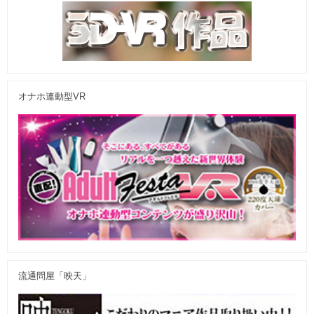
オナホ連動型VR
流通問屋「映天」