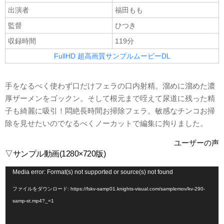
出演者
福田もも
監督
ひつき
収録時間
119分
FullHD 超高画質サンプルムービーDL
手をなるべく使わず口だけフェラの口内射精。溜めに溜めた濃
厚ザーメンをゴックン。そして根元まで咥えて尿道に残った精
子も綺麗に吸引！悶絶長時間お掃除フェラ。敏感なチンコお掃
除を見せたいのでなるべくノーカットで編集に拘りました。
ユーザーの声
▽サンプル動画(1280×720版)
動
Media error: Format(s) not supported or source(s) not found
画
ファイルをダウンロード: https://fskv-samp01.knights-visual.com/samplemov/kv-290-
プ
samp-st.mp4?_=1
レ
ー