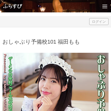
ふらすぴ
Skip to content
ログイン
おしゃぶり予備校101 福田もも