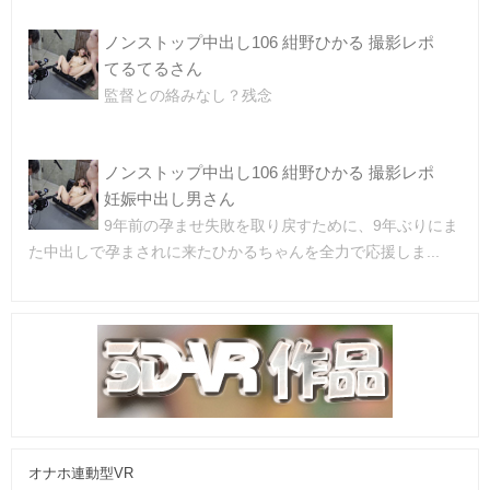
ノンストップ中出し106 紺野ひかる 撮影レポ
てるてるさん
監督との絡みなし？残念
ノンストップ中出し106 紺野ひかる 撮影レポ
妊娠中出し男さん
9年前の孕ませ失敗を取り戻すために、9年ぶりにま
た中出しで孕まされに来たひかるちゃんを全力で応援しま...
オナホ連動型VR