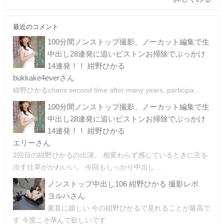
最近のコメント
100分間ノンストップ撮影、ノーカット編集で生
中出し28連発に追いピストンお掃除でぶっかけ
14連発！！ 紺野ひかる
bukkake4everさん
紺野ひかるchans second time after many years, participa...
100分間ノンストップ撮影、ノーカット編集で生
中出し28連発に追いピストンお掃除でぶっかけ
14連発！！ 紺野ひかる
エリーさん
2回目の紺野ひかるの出演。 相変わらず感じているときに舌を
出す仕草がかわいい。 今回もしっかり中出し...
ノンストップ中出し106 紺野ひかる 撮影レポ
ヨルハさん
素直に嬉しい 今の紺野ひかるで見れることが最高で
す 今度こそ孕んで欲しいです