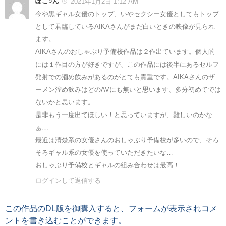
ぽこ○ん
2021年1月2日 1:12 AM
今や黒ギャル女優のトップ、いやセクシー女優としてもトップ
として君臨しているAIKAさんがまだ白いときの映像が見られ
ます。
AIKAさんのおしゃぶり予備校作品は２作出ています。個人的
には１作目の方が好きですが、この作品には後半にあるセルフ
発射での溜め飲みがあるのがとても貴重です。AIKAさんのザ
ーメン溜め飲みはどのAVにも無いと思います、多分初めてでは
ないかと思います。
是非もう一度出てほしい！と思っていますが、難しいのかな
ぁ…
最近は清楚系の女優さんのおしゃぶり予備校が多いので、そろ
そろギャル系の女優を使っていただきたいな…
おしゃぶり予備校とギャルの組み合わせは最高！
ログインして返信する
この作品のDL版を御購入すると、フォームが表示されコメ
ントを書き込むことができます。