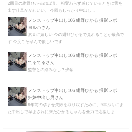
2回目の紺野ひかるの出演。 相変わらず感じているときに舌を
出す仕草がかわいい。 今回もしっかり中出し...
ノンストップ中出し106 紺野ひかる 撮影レポ
ヨルハさん
素直に嬉しい 今の紺野ひかるで見れることが最高で
す 今度こそ孕んで欲しいです
ノンストップ中出し106 紺野ひかる 撮影レポ
てるてるさん
監督との絡みなし？残念
ノンストップ中出し106 紺野ひかる 撮影レポ
妊娠中出し男さん
9年前の孕ませ失敗を取り戻すために、9年ぶりにま
た中出しで孕まされに来たひかるちゃんを全力で応援しま...