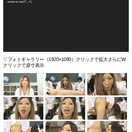
samp-st.mp4?_=1
レ
ー
ヤ
ー
▽フォトギャラリー（1920×1080）クリックで拡大さらにW
クリックで原寸表示