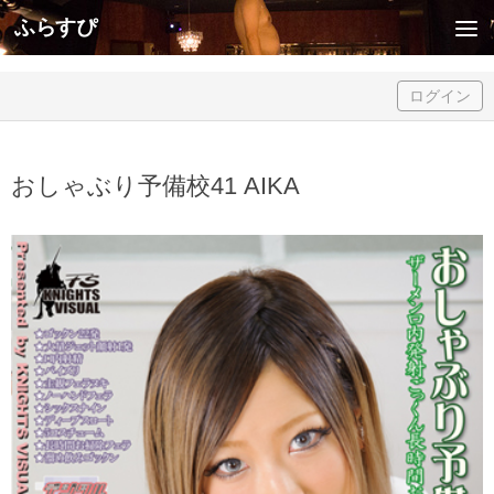
ふらすぴ
Skip to content
ログイン
おしゃぶり予備校41 AIKA