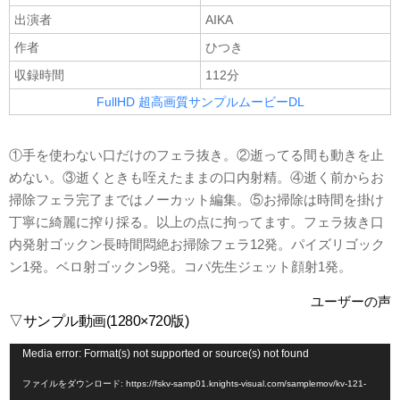
出演者
AIKA
作者
ひつき
収録時間
112分
FullHD 超高画質サンプルムービーDL
①手を使わない口だけのフェラ抜き。②逝ってる間も動きを止
めない。③逝くときも咥えたままの口内射精。④逝く前からお
掃除フェラ完了まではノーカット編集。⑤お掃除は時間を掛け
丁寧に綺麗に搾り採る。以上の点に拘ってます。フェラ抜き口
内発射ゴックン長時間悶絶お掃除フェラ12発。パイズリゴック
ン1発。ベロ射ゴックン9発。コパ先生ジェット顔射1発。
ユーザーの声
▽サンプル動画(1280×720版)
動
Media error: Format(s) not supported or source(s) not found
画
ファイルをダウンロード: https://fskv-samp01.knights-visual.com/samplemov/kv-121-
プ