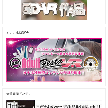
オナホ連動型VR
流通問屋「映天」