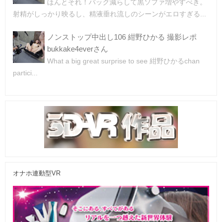
ほんとそれ！バック減らして黒ソファ増やすべき。
射精がしっかり映るし、精液垂れ流しのシーンがエロすぎる...
ノンストップ中出し106 紺野ひかる 撮影レポ
bukkake4everさん
What a big great surprise to see 紺野ひかるchan
partici...
オナホ連動型VR