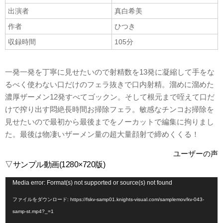
出演者
真白希美
作者
ひつき
収録時間
105分
一発一発を丁寧に見せたいので射精数を13発に凝縮して手をな
るべく使わない口だけのフェラ抜きで口内射精。溜めに溜めた
濃厚ザーメン12発すべてゴックン。そして根元まで咥えて口だ
けで搾り出す悶絶長時間お掃除フェラ。敏感なチンコお掃除を
見せたいので最初から最後までをノーカットで編集に拘りまし
た。最後は物凄いザーメン量の超大量顔射で締めくくる！
ユーザーの声
▽サンプル動画(1280×720版)
動
Media error: Format(s) not supported or source(s) not found
画
ファイルをダウンロード: https://fskv-samp01.knights-visual.com/samplemov/kv-043-
プ
samp-st.mp4?_=1
レ