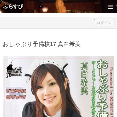
ふらすぴ
Skip to content
ログイン
おしゃぶり予備校17 真白希美