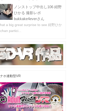
ノンストップ中出し106 紺野
ひかる 撮影レポ
bukkake4everさん
hat a big great surprise to see 紺野ひか
han partici...
ナホ連動型VR