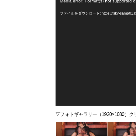
動
Media error: Format(s) not supported o
画
ファイルをダウンロード: https://fskv-samp01.knigh
プ
レ
ー
ヤ
ー
▽フォトギャラリー（1920×1080