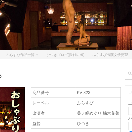
ふらすぴ作品一覧
ひつきブログ(撮影レポ)
ふらすぴ出演女優要望
検
6
索:
ロ
商品番号
KV-323
レーベル
ふらすぴ
出演者
美ノ嶋めぐり 楠木花菜
監督
ひつき