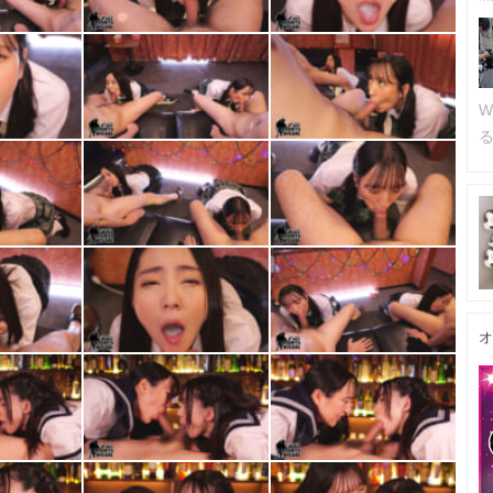
W
るc
オ