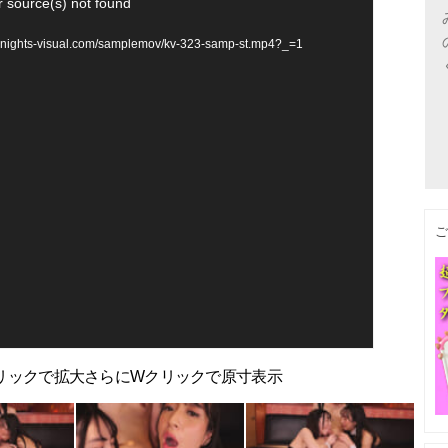
r source(s) not found
ts-visual.com/samplemov/kv-323-samp-st.mp4?_=1
ご
）クリックで拡大さらにWクリックで原寸表示