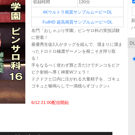
収録時間
130分
4Kウルトラ画質サンプルムービーDL
FullHD 超高画質サンプルムービーDL
名門「おしゃぶり学園」ピンサロ科の実技試験
に密着！
D
最優秀生徒2人がタッグを組んで、溜まりに溜ま
ったドロドロ極濃ザーメンを根こそぎ搾り取
る！
手をなるべく使わず唇と舌だけでチンコをビク
ビク射精へ導く神業Wフェラ！
ドクドクと口内に注がれる大量精子を、ゴキュ
ゴキュと喉鳴らしで一滴残らずゴックン♪
6/12 21:00配信開始