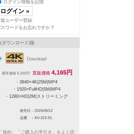
ログイン情報を記憶
新規ユーザー登録
パスワードをお忘れですか ?
L(ダウンロード)版
Download
4,165円
直販価格
通常価格 6,300円
・3840×4K|25M|MP4
・1920×FullHD|5M|MP4
・1280×HD|2M|ストリーミング
発売日：
2026/06/12
品番 ：
KV-323-DL
「規約」「ご購入の手引き」をよく読