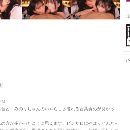
流
I
0
 PM
ム音と、みのりちゃんのいやらしさ溢れる言葉責めが良かっ
味の方が多かったように思えます。ピンサロはやはりどんどん