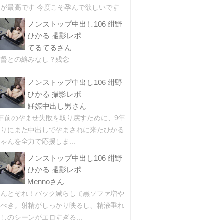
とが最高です 今度こそ孕んで欲しいです
ノンストップ中出し106 紺野
ひかる 撮影レポ
てるてるさん
監督との絡みなし？残念
ノンストップ中出し106 紺野
ひかる 撮影レポ
妊娠中出し男さん
9年前の孕ませ失敗を取り戻すために、9年
ぶりにまた中出しで孕まされに来たひかる
ゃんを全力で応援しま...
ノンストップ中出し106 紺野
ひかる 撮影レポ
Mennoさん
ほんとそれ！バック減らして黒ソファ増や
すべき。射精がしっかり映るし、精液垂れ
しのシーンがエロすぎる...