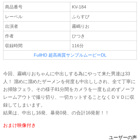
商品番号
KV-184
レーベル
ふらすぴ
出演者
霧嶋りお
作者
ひつき
収録時間
116分
FullHD 超高画質サンプルムービーDL
今回、霧嶋りおちゃんに中出しする為にやって来た男達は33
人！ 溜めに溜めたザーメンを何度も中出ししされ、全て丁寧に
お掃除フェラ。その様子81分間をカメラを一度も止めずノーフ
レームアウトで撮り切り、一切カットすることなくＤＶＤに収
録してしまいます。
結果は、中出し16発、暴発0発、の合計16発射！！
おまけ映像付き
ユーザーの声