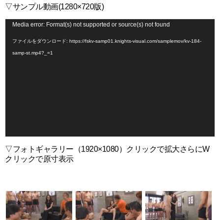
▽サンプル動画(1280×720版)
動
Media error: Format(s) not supported or source(s) not found
画
ファイルをダウンロード: https://fskv-samp01.knights-visual.com/samplemov/kv-184-
プ
samp-st.mp4?_=1
レ
ー
ヤ
ー
▽フォトギャラリー（1920×1080）クリックで拡大さらにW
クリックで原寸表示