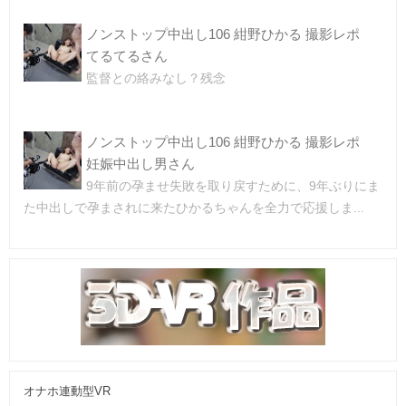
ノンストップ中出し106 紺野ひかる 撮影レポ
てるてるさん
監督との絡みなし？残念
ノンストップ中出し106 紺野ひかる 撮影レポ
妊娠中出し男さん
9年前の孕ませ失敗を取り戻すために、9年ぶりにま
た中出しで孕まされに来たひかるちゃんを全力で応援しま...
オナホ連動型VR