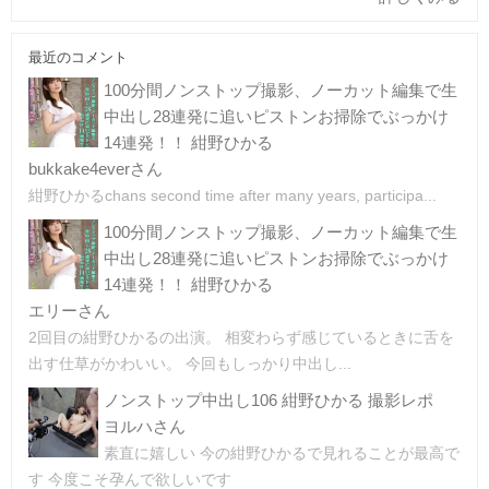
最近のコメント
100分間ノンストップ撮影、ノーカット編集で生
中出し28連発に追いピストンお掃除でぶっかけ
14連発！！ 紺野ひかる
bukkake4everさん
紺野ひかるchans second time after many years, participa...
100分間ノンストップ撮影、ノーカット編集で生
中出し28連発に追いピストンお掃除でぶっかけ
14連発！！ 紺野ひかる
エリーさん
2回目の紺野ひかるの出演。 相変わらず感じているときに舌を
出す仕草がかわいい。 今回もしっかり中出し...
ノンストップ中出し106 紺野ひかる 撮影レポ
ヨルハさん
素直に嬉しい 今の紺野ひかるで見れることが最高で
す 今度こそ孕んで欲しいです