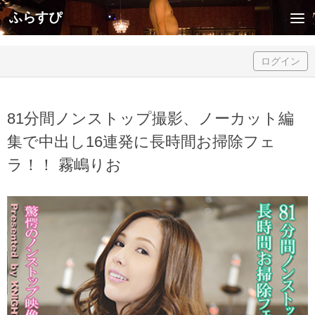
ふらすぴ
Skip to content
ログイン
81分間ノンストップ撮影、ノーカット編
集で中出し16連発に長時間お掃除フェ
ラ！！ 霧嶋りお