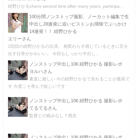
紺野ひかるchans second time after many years, participa...
100分間ノンストップ撮影、ノーカット編集で生
中出し28連発に追いピストンお掃除でぶっかけ
14連発！！ 紺野ひかる
エリーさん
2回目の紺野ひかるの出演。 相変わらず感じているときに舌を
出す仕草がかわいい。 今回もしっかり中出し...
ノンストップ中出し106 紺野ひかる 撮影レポ
ヨルハさん
素直に嬉しい 今の紺野ひかるで見れることが最高で
す 今度こそ孕んで欲しいです
ノンストップ中出し106 紺野ひかる 撮影レポ
てるてるさん
監督との絡みなし？残念
ノンストップ中出し106 紺野ひかる 撮影レポ