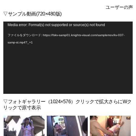
ユーザーの声
▽サンプル動画(720×480版)
動
Media error: Format(s) not supported or source(s) not found
画
ファイルをダウンロード: https://fskv-samp01.knights-visual.com/samplemov/kv-037-
プ
samp-st.mp4?_=1
レ
ー
ヤ
ー
▽フォトギャラリー（1024×576）クリックで拡大さらにWク
リックで原寸表示