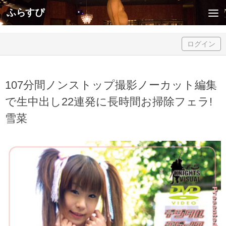
ふらすぴ
Skip to content
ログイン
107分間ノンストップ撮影ノーカット編集
で生中出し22連発に長時間お掃除フェラ!
雪菜