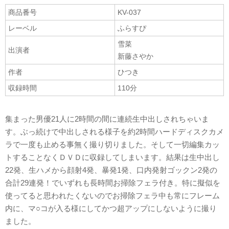
商品番号
KV-037
レーベル
ふらすぴ
雪菜
出演者
新藤さやか
作者
ひつき
収録時間
110分
集まった男優21人に2時間の間に連続生中出しされちゃいま
す。ぶっ続けで中出しされる様子を約2時間ハードディスクカメ
ラで一度も止める事無く撮り切りました。そして一切編集カッ
トすることなくＤＶＤに収録してしまいます。結果は生中出し
22発、生ハメから顔射4発、暴発1発、口内発射ゴックン2発の
合計29連発！でいずれも長時間お掃除フェラ付き。特に擬似を
使ってると思われたくないのでお掃除フェラ中も常にフレーム
内に、マ○コが入る様にしてかつ超アップにしないように撮り
ました。