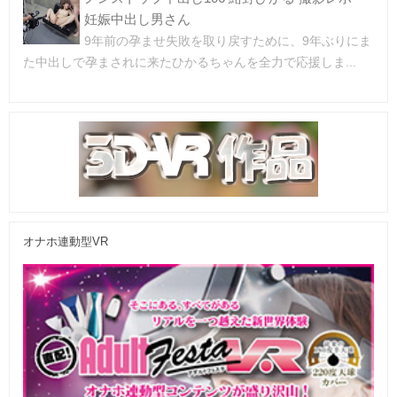
妊娠中出し男さん
9年前の孕ませ失敗を取り戻すために、9年ぶりにま
た中出しで孕まされに来たひかるちゃんを全力で応援しま...
オナホ連動型VR