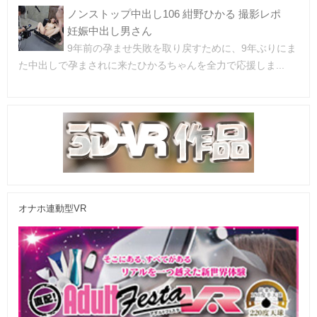
ノンストップ中出し106 紺野ひかる 撮影レポ
妊娠中出し男さん
9年前の孕ませ失敗を取り戻すために、9年ぶりにま
た中出しで孕まされに来たひかるちゃんを全力で応援しま...
オナホ連動型VR