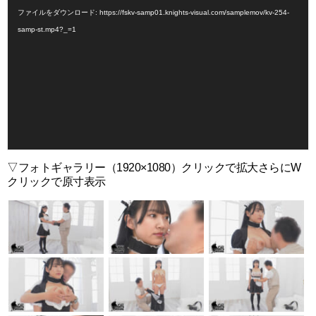
画
ファイルをダウンロード: https://fskv-samp01.knights-visual.com/samplemov/kv-254-
プ
samp-st.mp4?_=1
レ
ー
ヤ
ー
▽フォトギャラリー（1920×1080）クリックで拡大さらにW
クリックで原寸表示