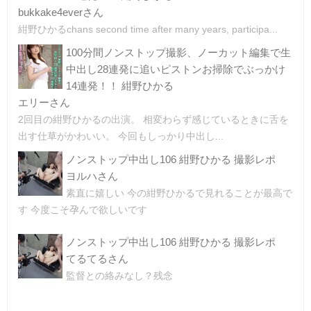
bukkake4everさん
紺野ひかるchans second time after many years, participa...
100分間ノンストップ撮影、ノーカット編集で生
中出し28連発に追いピストンお掃除でぶっかけ
14連発！！ 紺野ひかる
エリーさん
2回目の紺野ひかるの出演。 相変わらず感じているときに舌を
出す仕草がかわいい。 今回もしっかり中出し...
ノンストップ中出し106 紺野ひかる 撮影レポ
ヨルハさん
素直に嬉しい 今の紺野ひかるで見れることが最高で
す 今度こそ孕んで欲しいです
ノンストップ中出し106 紺野ひかる 撮影レポ
てるてるさん
監督との絡みなし？残念