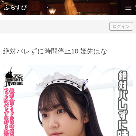
ふらすぴ
Skip to content
ログイン
絶対バレずに時間停止10 姫先はな