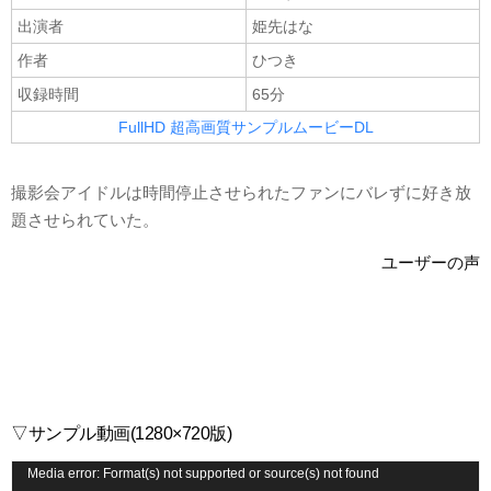
出演者
姫先はな
作者
ひつき
収録時間
65分
FullHD 超高画質サンプルムービーDL
撮影会アイドルは時間停止させられたファンにバレずに好き放
題させられていた。
ユーザーの声
▽サンプル動画(1280×720版)
動
Media error: Format(s) not supported or source(s) not found